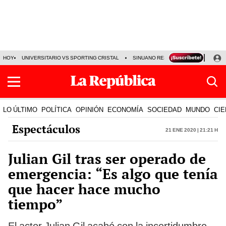
HOY
UNIVERSITARIO VS SPORTING CRISTAL
SINUANO RESULTADOS HOY
CA
LO ÚLTIMO
POLÍTICA
OPINIÓN
ECONOMÍA
SOCIEDAD
MUNDO
CIE
Espectáculos
21 Ene 2020 | 21:21 h
Julian Gil tras ser operado de
emergencia: “Es algo que tenía
que hacer hace mucho
tiempo”