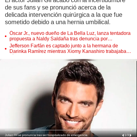
El actor Julian Gil acabó con la incertidumbre
de sus fans y se pronunció acerca de la
delicada intervención quirúrgica a la que fue
sometido debido a una hernia umbilical.
Óscar Jr., nuevo dueño de La Bella Luz, lanza tentadora
propuesta a Naldy Saldaña tras denuncia por
tocamientos
Jefferson Farfán es captado junto a la hermana de
Darinka Ramírez mientras Xiomy Kanashiro trabajaba:
“Él tiene sus…”
Julian Gil se pronuncia tras ser hospitalizado de emergencia
1
/
3