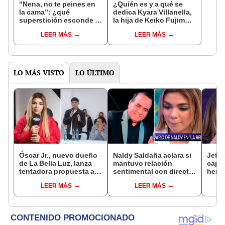
“Nena, no te peines en
¿Quién es y a qué se
la cama”: ¿qué
dedica Kyara Villanella,
superstición esconde la
la hija de Keiko Fujimori
famosa frase de los
que le dio la contra a
LEER MÁS
LEER MÁS
Enanitos Verdes?
nivel nacional?
LO MÁS VISTO
LO ÚLTIMO
Óscar Jr., nuevo dueño
Naldy Saldaña aclara si
Jeffe
de La Bella Luz, lanza
mantuvo relación
capta
tentadora propuesta a
sentimental con director
herm
Naldy Saldaña tras
de La Bella Luz tras
Ramí
LEER MÁS
LEER MÁS
denuncia por
denunciarlo por
Kanas
tocamientos: “Va a
tocamientos: “Me
tien
haber otro tipo de ley”
parece muy bajo”