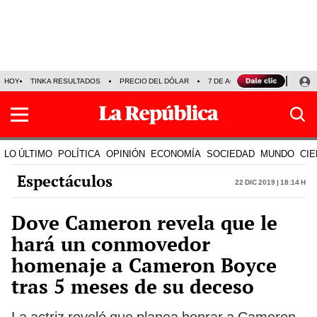
HOY
TINKA RESULTADOS
PRECIO DEL DÓLAR
7 DE AGOSTO
OLLANTA H
LO ÚLTIMO
POLÍTICA
OPINIÓN
ECONOMÍA
SOCIEDAD
MUNDO
CIE
Espectáculos
22 Dic 2019 | 18:14 h
Dove Cameron revela que le
hará un conmovedor
homenaje a Cameron Boyce
tras 5 meses de su deceso