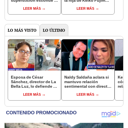
superstición esconde la
la hija de Keiko Fujimori
famosa frase de los
que le dio la contra a
LEER MÁS
LEER MÁS
Enanitos Verdes?
nivel nacional?
LO MÁS VISTO
LO ÚLTIMO
Esposa de César
Naldy Saldaña aclara si
Kenji
Sánchez, director de La
mantuvo relación
cómo 
Bella Luz, lo defiende y
sentimental con director
relac
asegura que él confesó
de La Bella Luz tras
Fujim
LEER MÁS
LEER MÁS
relación clandestina
denunciarlo por
ausen
con Naldy Saldaña:
tocamientos: “Me
event
"Hace dos años"
parece muy bajo”
Érika