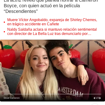
La actriz reveló que planea honrar a Cameron
Boyce, con quien actuó en la película
“Descendientes”
Muere Víctor Angobaldo, expareja de Shirley Cherres,
en trágico accidente en Cañete
Naldy Saldaña aclara si mantuvo relación sentimental
con director de La Bella Luz tras denunciarlo por
tocamientos: “Me parece muy bajo”
Dove Cameron
1
/
3