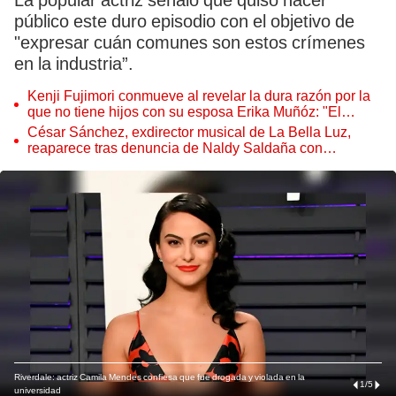
La popular actriz señaló que quiso hacer
público este duro episodio con el objetivo de
"expresar cuán comunes son estos crímenes
en la industria”.
Kenji Fujimori conmueve al revelar la dura razón por la
que no tiene hijos con su esposa Erika Muñóz: "El
proceso judicial"
César Sánchez, exdirector musical de La Bella Luz,
reaparece tras denuncia de Naldy Saldaña con
polémico pedido
Riverdale: actriz Camila Mendes confiesa que fue drogada y violada en la
1
/
5
universidad