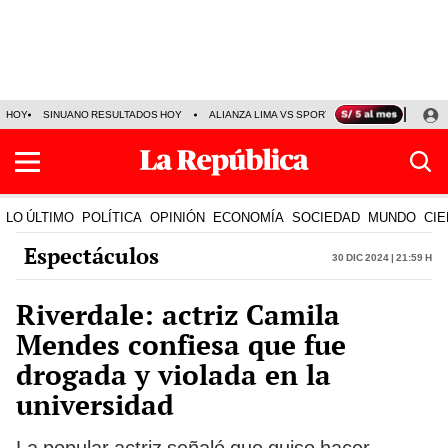
HOY
SINUANO RESULTADOS HOY
ALIANZA LIMA VS SPORT BOYS
JORGE MES
LO ÚLTIMO
POLÍTICA
OPINIÓN
ECONOMÍA
SOCIEDAD
MUNDO
CIE
Espectáculos
30 Dic 2024 | 21:59 h
Riverdale: actriz Camila
Mendes confiesa que fue
drogada y violada en la
universidad