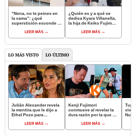
“Nena, no te peines en
¿Quién es y a qué se
la cama”: ¿qué
dedica Kyara Villanella,
superstición esconde la
la hija de Keiko Fujimori
famosa frase de los
que le dio la contra a
LEER MÁS
LEER MÁS
Enanitos Verdes?
nivel nacional?
LO MÁS VISTO
LO ÚLTIMO
Julián Alexander revela
Kenji Fujimori
Tupac
la mentira que le dijo a
conmueve al revelar la
vivo 
Ethel Pozo para
dura razón por la que no
Nuev
conquistarla: “Si no, no
tiene hijos con su
docu
LEER MÁS
LEER MÁS
hubiéramos salido”
esposa Erika Muñóz: "El
proceso judicial"