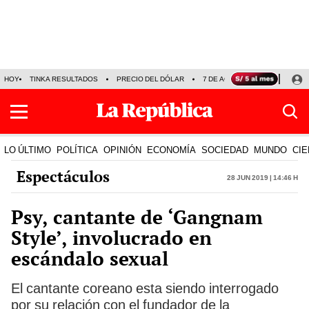
HOY
TINKA RESULTADOS
PRECIO DEL DÓLAR
7 DE AGOSTO
OLLANTA H
LO ÚLTIMO
POLÍTICA
OPINIÓN
ECONOMÍA
SOCIEDAD
MUNDO
CIE
Espectáculos
28 Jun 2019 | 14:46 h
Psy, cantante de ‘Gangnam
Style’, involucrado en
escándalo sexual
El cantante coreano esta siendo interrogado
por su relación con el fundador de la