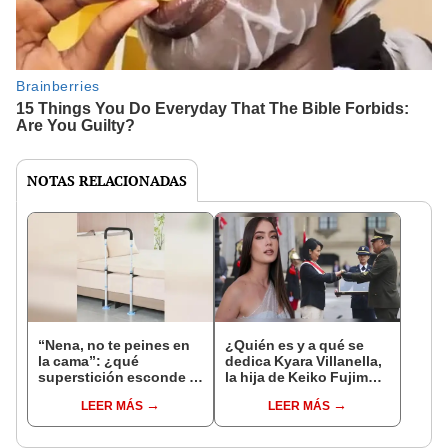
NOTAS RELACIONADAS
“Nena, no te peines en
¿Quién es y a qué se
la cama”: ¿qué
dedica Kyara Villanella,
superstición esconde la
la hija de Keiko Fujimori
famosa frase de los
que le dio la contra a
LEER MÁS
LEER MÁS
Enanitos Verdes?
nivel nacional?