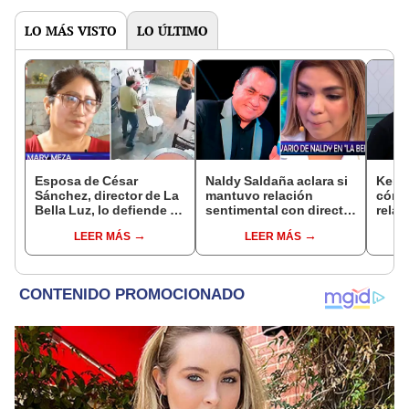
LO MÁS VISTO
LO ÚLTIMO
Esposa de César
Naldy Saldaña aclara si
Kenji
Sánchez, director de La
mantuvo relación
cómo 
Bella Luz, lo defiende y
sentimental con director
relac
asegura que él confesó
de La Bella Luz tras
Fujim
LEER MÁS
LEER MÁS
relación clandestina
denunciarlo por
ausen
con Naldy Saldaña:
tocamientos: “Me
event
"Hace dos años"
parece muy bajo”
Érika