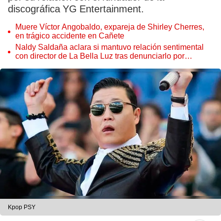
discográfica YG Entertainment.
Muere Víctor Angobaldo, expareja de Shirley Cherres,
en trágico accidente en Cañete
Naldy Saldaña aclara si mantuvo relación sentimental
con director de La Bella Luz tras denunciarlo por
tocamientos: “Me parece muy bajo”
Kpop PSY