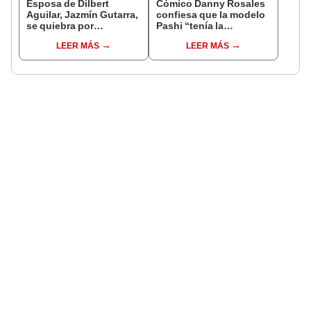
Esposa de Dilbert
Cómico Danny Rosales
Aguilar, Jazmín Gutarra,
confiesa que la modelo
se quiebra por
Pashi “tenía la
reencuentro del
tentación” de estar con
LEER MÁS
LEER MÁS
cantante con Claudia
él: “Cometí un error”
Portocarrero: "Me
siento burlada"