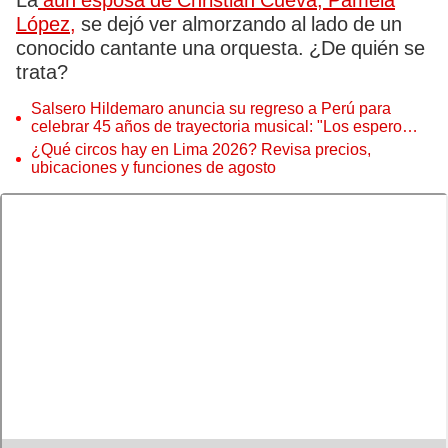
La
aún esposa de Christian Cueva, Pamela
López,
se dejó ver almorzando al lado de un
conocido cantante una orquesta. ¿De quién se
trata?
Salsero Hildemaro anuncia su regreso a Perú para
celebrar 45 años de trayectoria musical: "Los espero
para cantar con todos ustedes”
¿Qué circos hay en Lima 2026? Revisa precios,
ubicaciones y funciones de agosto