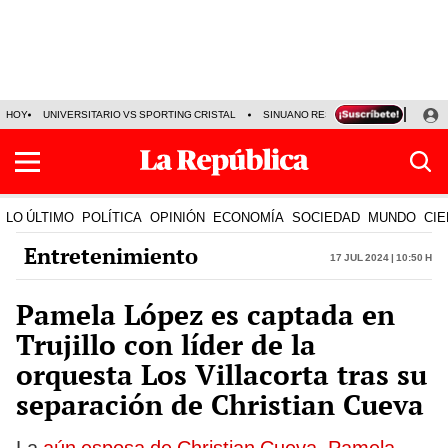
HOY
UNIVERSITARIO VS SPORTING CRISTAL
SINUANO RESULTADOS HOY
CA
LO ÚLTIMO
POLÍTICA
OPINIÓN
ECONOMÍA
SOCIEDAD
MUNDO
CIE
Entretenimiento
17 Jul 2024 | 10:50 h
Pamela López es captada en
Trujillo con líder de la
orquesta Los Villacorta tras su
separación de Christian Cueva