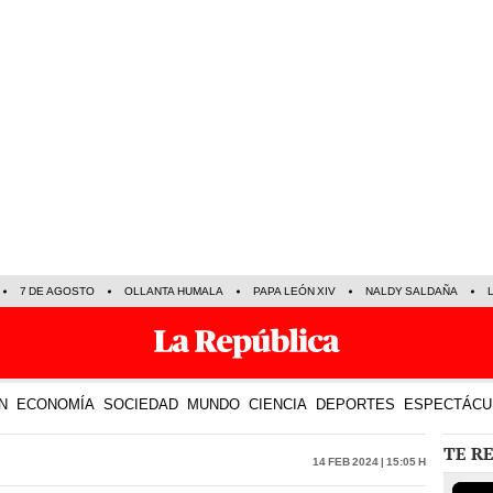
7 DE AGOSTO
OLLANTA HUMALA
PAPA LEÓN XIV
NALDY SALDAÑA
N
ECONOMÍA
SOCIEDAD
MUNDO
CIENCIA
DEPORTES
ESPECTÁCU
TE R
14 Feb 2024 | 15:05 h