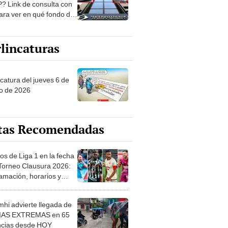
? Link de consulta con
ara ver en qué fondo de
ones estás
lincaturas
ncatura del jueves 6 de
o de 2026
tas Recomendadas
os de Liga 1 en la fecha
 Torneo Clausura 2026:
amación, horarios y
 ver
hi advierte llegada de
IAS EXTREMAS en 65
ncias desde HOY