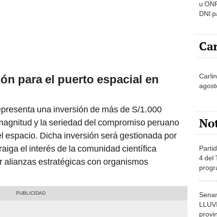
u ONP
DNI p
pensi
Car
Carli
ión para el puerto espacial en
agost
representa una inversión de más de S/1.000
No
a magnitud y la seriedad del compromiso peruano
del espacio. Dicha inversión será gestionada por
raiga el interés de la comunidad científica
Partid
4 del
r alianzas estratégicas con organismos
progr
dónde
Senam
LLUV
provi