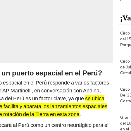
¡Va
Circo 
del 15
Parqu
Migue
Circo
de Jul
 un puerto espacial en el Perú?
Círcul
o espacial en el Perú responde a varios factores
Circo
 FAP Martinelli, en conversación con Andina,
Del 2
a del Perú es un factor clave, ya que
se ubica
Costa
ue facilita y abarata los lanzamientos espaciales
e rotación de la Tierra en esta zona
.
Gran 
del 10
ocará al Perú como un centro neurálgico para el
en el