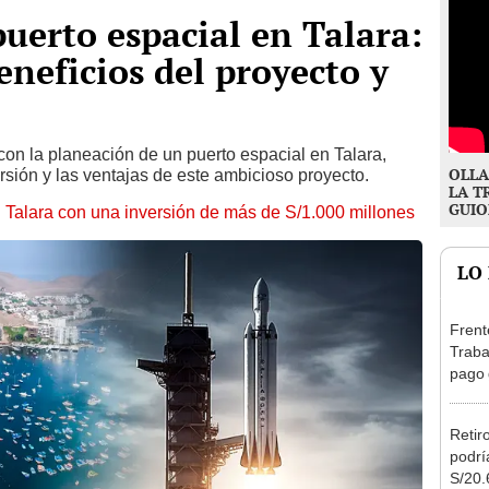
puerto espacial en Talara:
eneficios del proyecto y
con la planeación de un puerto espacial en Talara,
OLLA
ersión y las ventajas de este ambicioso proyecto.
LA T
GUIO
n Talara con una inversión de más de S/1.000 millones
LO
Frent
Traba
pago 
grati
Retir
podrí
S/20.