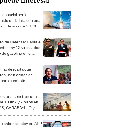
puede interesar
o espacial será
ruido en Talara con una
sión de más de S/1.000
nes
tro de Defensa: Hasta el
to, hay 12 vinculados
 de gasolina en el
gonito
f no descarta que
ros usen armas de
 para combatir
cuencia
costaría construir una
de 100m2 y 2 pisos en
S, CARABAYLLO y
distritos de LIMA
TE
 saber si estoy en AFP