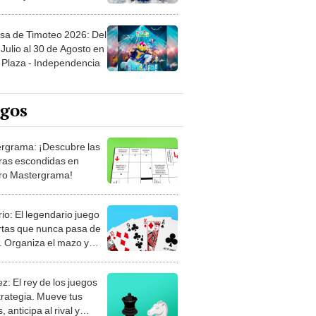
sa de Timoteo 2026: Del
Julio al 30 de Agosto en
Plaza - Independencia
egos
rgrama: ¡Descubre las
ras escondidas en
ro Mastergrama!
rio: El legendario juego
rtas que nunca pasa de
 Organiza el mazo y
stra tu habilidad.
z: El rey de los juegos
trategia. Mueve tus
, anticipa al rival y