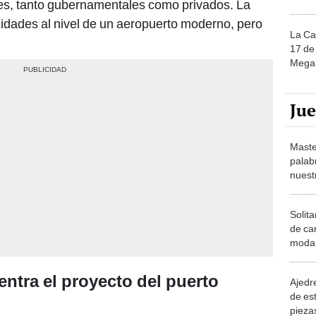
les, tanto gubernamentales como privados. La
alidades al nivel de un aeropuerto moderno, pero
La Ca
17 de 
Mega 
Ju
Maste
palab
nuest
Solita
de ca
moda.
demue
ntra el proyecto del puerto
Ajedre
de es
piezas