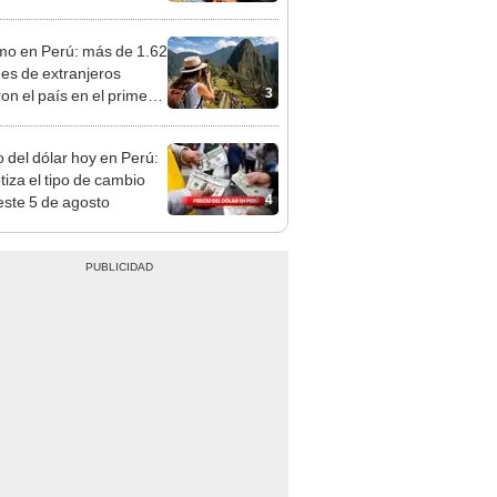
reso aprueba nuevo
cto de ley de 4 UIT
mo en Perú: más de 1.62
nes de extranjeros
3
ron el país en el primer
tre de 2026
o del dólar hoy en Perú:
tiza el tipo de cambio
4
este 5 de agosto