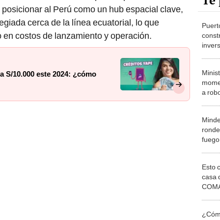
Te 
posicionar al Perú como un hub espacial clave,
giada cerca de la línea ecuatorial, lo que
Puert
vo en costos de lanzamiento y operación.
const
inver
millo
Minis
 S/10.000 este 2024: ¿cómo
momen
a robo
Penta
Minde
ronde
fuego
delin
Esto 
casa 
COMA
otros 
NOR
¿Cómo