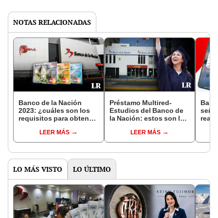
NOTAS RELACIONADAS
Banco de la Nación
Préstamo Multired-
Banc
2023: ¿cuáles son los
Estudios del Banco de
seña
requisitos para obtener
la Nación: estos son los
reali
la tarjeta de crédito de la
5 REQUISITOS para
TRAN
LEER MÁS
LEER MÁS
entidad?
financiar tu educación
Yape 
cuán
LO MÁS VISTO
LO ÚLTIMO