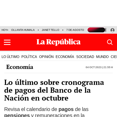
HOY
OLLANTA HUMALA
JANET TELLO
7 DE AGOSTO
TINKA RESULTADOS
LO ÚLTIMO
POLÍTICA
OPINIÓN
ECONOMÍA
SOCIEDAD
MUNDO
CIE
Economía
04 Oct 2023 | 21:55 h
Lo último sobre cronograma
de pagos del Banco de la
Nación en octubre
Revisa el calendario de
pagos
de las
pensiones
y remuneraciones
en la