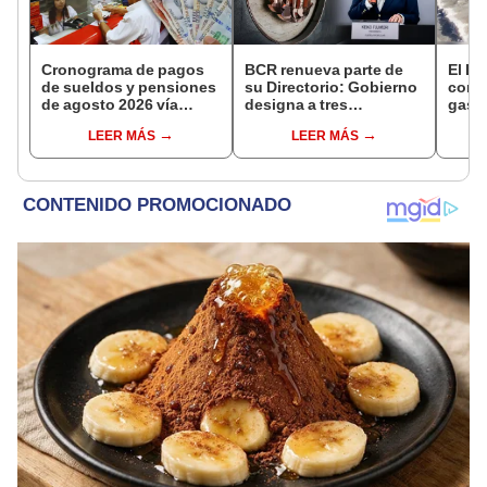
Cronograma de pagos
BCR renueva parte de
El Li
de sueldos y pensiones
su Directorio: Gobierno
como
de agosto 2026 vía
designa a tres
gasol
Banco de la Nación:
representantes del
rodar
LEER MÁS
LEER MÁS
conoce las fechas de
Ejecutivo
depósito