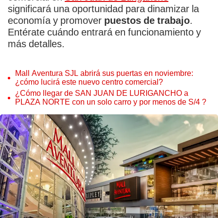
significará una oportunidad para dinamizar la
economía y promover
puestos de trabajo
.
Entérate cuándo entrará en funcionamiento y
más detalles.
Mall Aventura SJL abrirá sus puertas en noviembre:
¿cómo lucirá este nuevo centro comercial?
¿Cómo llegar de SAN JUAN DE LURIGANCHO a
PLAZA NORTE con un solo carro y por menos de S/4 ?