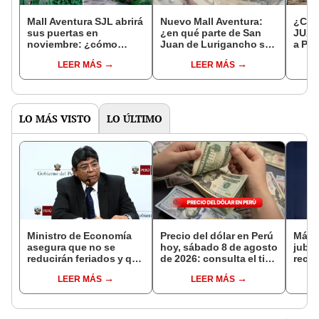
Mall Aventura SJL abrirá
Nuevo Mall Aventura:
¿Cóm
sus puertas en
¿en qué parte de San
JUAN
noviembre: ¿cómo
Juan de Lurigancho se
a PL
lucirá este nuevo centro
ubicará y cuándo abre
solo 
LEER MÁS
LEER MÁS
comercial?
sus puertas?
de S/
LO MÁS VISTO
LO ÚLTIMO
Ministro de Economía
Precio del dólar en Perú
Más 
asegura que no se
hoy, sábado 8 de agosto
jubil
reducirán feriados y que
de 2026: consulta el tipo
reci
sueldo mínimo se
de cambio en bancos,
adici
LEER MÁS
LEER MÁS
aumentará en dos
casas de cambio y
en a
etapas
plataformas digitales