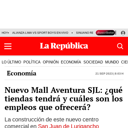
HOY
ALIANZA LIMA VS SPORT BOYS EN VIVO
SINUANO RESULTADOS HOY
JO
LO ÚLTIMO
POLÍTICA
OPINIÓN
ECONOMÍA
SOCIEDAD
MUNDO
CIE
Economía
21 Sep 2023 | 8:03 h
Nuevo Mall Aventura SJL: ¿qué
tiendas tendrá y cuáles son los
empleos que ofrecerá?
La construcción de este nuevo centro
comercial en
San Juan de Lurigancho