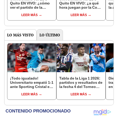
Quito EN VIVO: ¿cómo
Quito EN VIVO: ¿a qué
qued
ver el partido de la
hora juegan por la Copa
la af
última fecha de la Copa
Libertadores 2024?
Unive
LEER MÁS
LEER MÁS
Libertadores?
hacen
esta
LO MÁS VISTO
LO ÚLTIMO
¡Todo igualado!
Tabla de la Liga 1 2026:
Dieg
Universitario empató 1-1
partidos y resultados de
traba
ante Sporting Cristal en
la fecha 4 del Torneo
en Pe
el estadio Monumental
Clausura y posiciones
Améri
LEER MÁS
LEER MÁS
por el Torneo Clausura
del Acumulado
de ca
de la Liga 1 2026