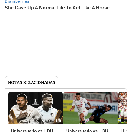
NOTAS RELACIONADAS
Universitario vs. LDU
Universitario vs. LDU
Hinc