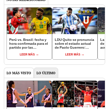
Perú vs. Brasil: fecha y
LDU Quito se pronuncia
La al
hora confirmada para el
sobre el estado actual
de e
partido por las
de Paolo Guerrero:
acumu
eliminatorias al Mundial
"Tiene un desgaste en
en lo
LEER MÁS
LEER MÁS
2026
la rodilla"
LO MÁS VISTO
LO ÚLTIMO