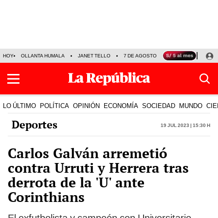
HOY
OLLANTA HUMALA
JANET TELLO
7 DE AGOSTO
TINKA RESULTADOS
LO ÚLTIMO
POLÍTICA
OPINIÓN
ECONOMÍA
SOCIEDAD
MUNDO
CIE
Deportes
19 Jul 2023 | 15:30 h
Carlos Galván arremetió
contra Urruti y Herrera tras
derrota de la 'U' ante
Corinthians