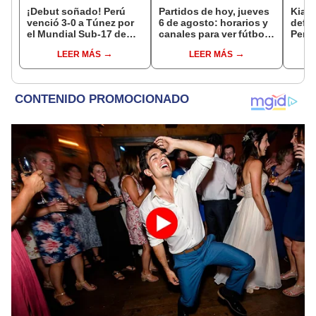
¡Debut soñado! Perú
Partidos de hoy, jueves
Kiara
venció 3-0 a Túnez por
6 de agosto: horarios y
defie
el Mundial Sub-17 de
canales para ver fútbol
Perú 
Vóley 2026
EN VIVO
la C
LEER MÁS
LEER MÁS
"Som
decim
conv