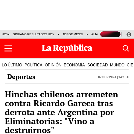
HOY
SINUANO RESULTADOS HOY
JORGE MESSI
ALIANZA LIMA VS SPORT BO
LO ÚLTIMO
POLÍTICA
OPINIÓN
ECONOMÍA
SOCIEDAD
MUNDO
CIE
Deportes
07 Sep 2024 | 14:18 h
Hinchas chilenos arremeten
contra Ricardo Gareca tras
derrota ante Argentina por
Eliminatorias: "Vino a
destruirnos"