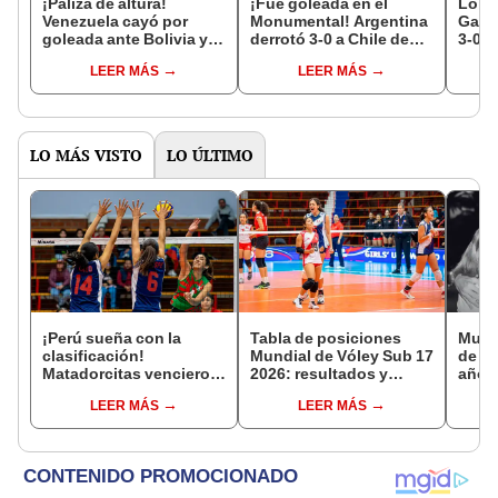
¡Paliza de altura!
¡Fue goleada en el
Lo su
Venezuela cayó por
Monumental! Argentina
Gareca: Argent
goleada ante Bolivia y
derrotó 3-0 a Chile de
3-0 a Chile en el
perdió su invicto en las
Ricardo Gareca y sigue
Monu
LEER MÁS
LEER MÁS
Eliminatorias 2026
líder en solitario
líder
LO MÁS VISTO
LO ÚLTIMO
¡Perú sueña con la
Tabla de posiciones
Murió
clasificación!
Mundial de Vóley Sub 17
de Li
Matadorcitas vencieron
2026: resultados y
años
3-2 a México por el
partidos de Perú en fase
comp
LEER MÁS
LEER MÁS
Mundial de Vóley Sub 17
de grupos