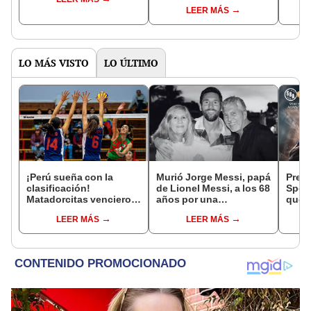
LEER MÁS
LO MÁS VISTO
LO ÚLTIMO
¡Perú sueña con la
Murió Jorge Messi, papá
Previ
clasificación!
de Lionel Messi, a los 68
Sport
Matadorcitas vencieron
años por una
qué h
3-2 a México por el
complicada enfermedad
parti
LEER MÁS
LEER MÁS
Mundial de Vóley Sub 17
Torne
Liga 