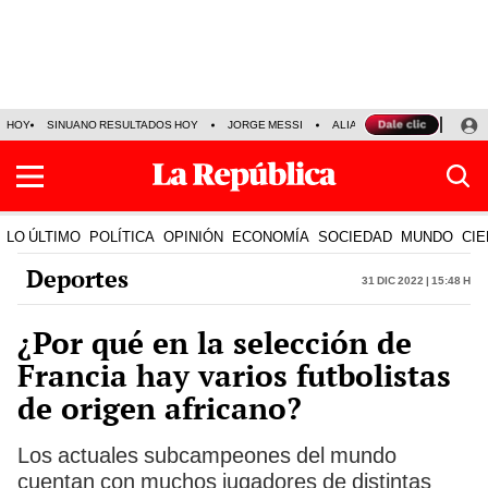
HOY
SINUANO RESULTADOS HOY
JORGE MESSI
ALIANZA LIMA VS SPORT BO
LO ÚLTIMO
POLÍTICA
OPINIÓN
ECONOMÍA
SOCIEDAD
MUNDO
CIE
Deportes
31 Dic 2022 | 15:48 h
¿Por qué en la selección de
Francia hay varios futbolistas
de origen africano?
Los actuales subcampeones del mundo
cuentan con muchos jugadores de distintas