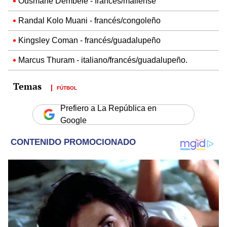
Ousmane Dembélé - francés/maliense
Randal Kolo Muani - francés/congoleño
Kingsley Coman - francés/guadalupeño
Marcus Thuram - italiano/francés/guadalupeño.
FÚTBOL
Prefiero a La República en
Google