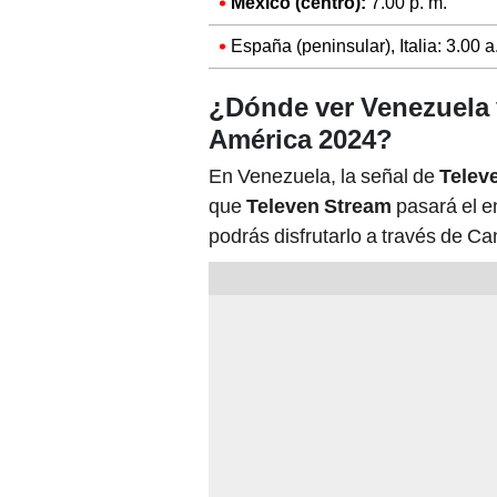
México (centro):
7.00 p. m.
España (peninsular), Italia: 3.00 a
¿Dónde ver Venezuela 
América 2024?
En Venezuela, la señal de
Telev
que
Televen Stream
pasará el e
podrás disfrutarlo a través de C