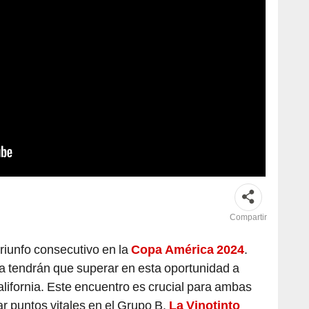
gunda jornada de la fase de grupos de esta Copa América 2024.
Compartir
riunfo consecutivo en la
Copa América 2024
.
sta tendrán que superar en esta oportunidad a
lifornia. Este encuentro es crucial para ambas
r puntos vitales en el Grupo B.
La Vinotinto