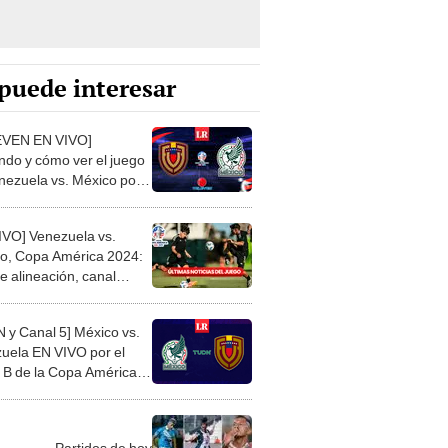
puede interesar
EVEN EN VIVO]
do y cómo ver el juego
nezuela vs. México por
pa América 2024?
IVO] Venezuela vs.
o, Copa América 2024:
e alineación, canal
rmado y ÚLTIMAS
IAS del juego
 y Canal 5] México vs.
uela EN VIVO por el
 B de la Copa América
Partidos de hoy