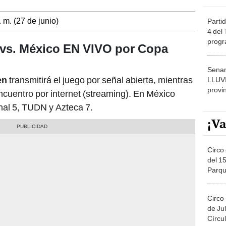
. m. (27 de junio)
Partid
4 del
progr
vs. México EN VIVO por Copa
dónde
Senam
en
transmitirá el juego por señal abierta, mientras
LLUV
provi
ncuentro por internet (streaming). En México
anal 5, TUDN y Azteca 7.
¡Va
Circo 
del 15
Parqu
Migue
Circo
de Jul
Círcul