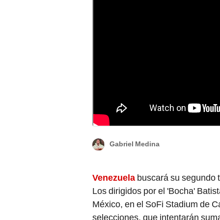
Venezuela y México se enfrentarán en la se
Foto: composición LR / ASSETS / EFE
Gabriel Medina
Venezuela
buscará su segundo t
Los dirigidos por el 'Bocha' Bati
México, en el SoFi Stadium de Ca
selecciones, que intentarán suma