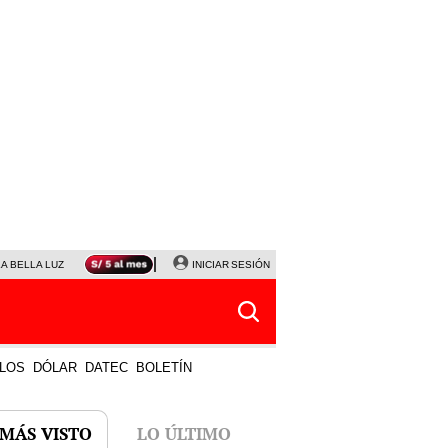
LA BELLA LUZ
MAGALY MEDINA
INICIAR SESIÓN
SINUANO RESULTADOS HOY
JANET TELLO
LOS
DÓLAR
DATEC
BOLETÍN
 MÁS VISTO
LO ÚLTIMO