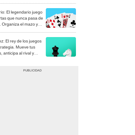
rio: El legendario juego
rtas que nunca pasa de
 Organiza el mazo y
stra tu habilidad.
z: El rey de los juegos
trategia. Mueve tus
, anticipa al rival y
gue el jaque mate.