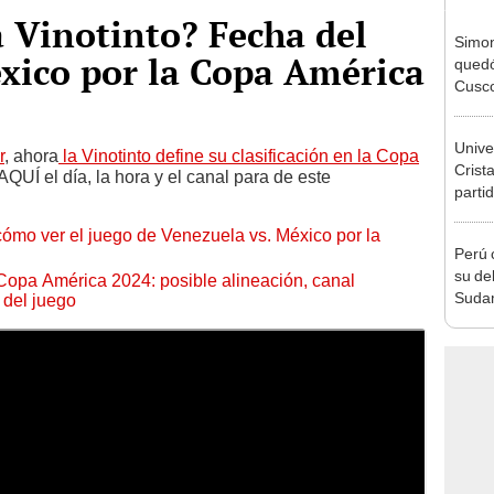
 Vinotinto? Fecha del
Simon
xico por la Copa América
quedó
Cusco
lo he
Univer
r
, ahora
la Vinotinto define su clasificación en la Copa
Crista
QUÍ el día, la hora y el canal para de este
parti
Claus
o ver el juego de Venezuela vs. México por la
Perú 
su de
Copa América 2024: posible alineación, canal
Sudam
del juego
Mascu