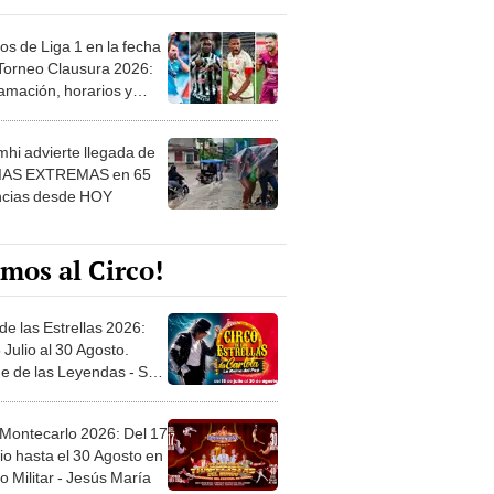
os de Liga 1 en la fecha
 Torneo Clausura 2026:
amación, horarios y
 ver
hi advierte llegada de
IAS EXTREMAS en 65
ncias desde HOY
mos al Circo!
de las Estrellas 2026:
 Julio al 30 Agosto.
e de las Leyendas - San
l
 Montecarlo 2026: Del 17
io hasta el 30 Agosto en
o Militar - Jesús María