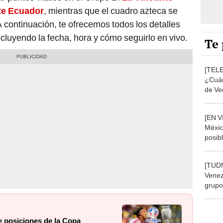
nte Ecuador
, mientras que el cuadro azteca se
 continuación, te ofrecemos todos los detalles
cluyendo la fecha, hora y cómo seguirlo en vivo.
Te 
[TEL
¿Cuán
de Ve
la Co
[EN V
Méxic
posibl
confi
NOTIC
[TUDN
Venez
grupo
2024
e posiciones de la Copa