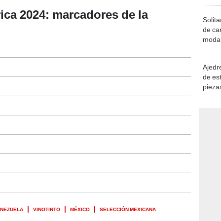
ca 2024: marcadores de la
Solita
de ca
moda.
demue
Ajedre
de es
piezas
consi
NEZUELA
VINOTINTO
MÉXICO
SELECCIÓN MEXICANA