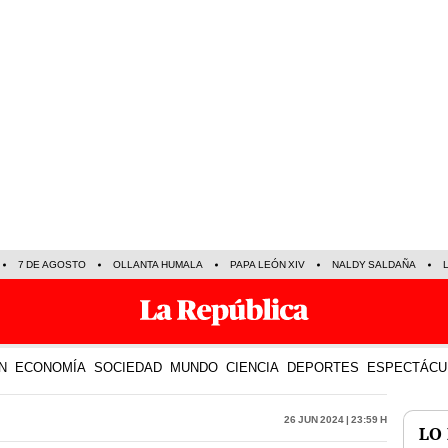
7 DE AGOSTO
OLLANTA HUMALA
PAPA LEÓN XIV
NALDY SALDAÑA
N
ECONOMÍA
SOCIEDAD
MUNDO
CIENCIA
DEPORTES
ESPECTÁCU
26 Jun 2024 | 23:59 h
LO