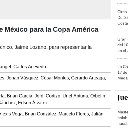
Circo
Del 2
Costa
e México para la Copa América
Gran 
del 10
écnico, Jaime Lozano, para representar la
en el
Rangel, Carlos Acevedo
La Ca
17 de 
es, Johan Vásquez, César Montes, Gerardo Arteaga,
Mega 
Ju
, Brian García, Jordi Cortizo, Uriel Antuna, Orbelin
 Sánchez, Edson Álvarez
Maste
Alexis Vega, Brian González, Marcelo Flores, Julián
palab
nuest