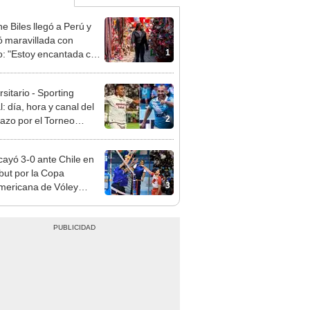
e Biles llegó a Perú y
 maravillada con
1
: "Estoy encantada con
rmoso que es este país"
sitario - Sporting
l: día, hora y canal del
2
dazo por el Torneo
ura de la Liga 1 2026
cayó 3-0 ante Chile en
but por la Copa
3
ericana de Vóley
lino 2026