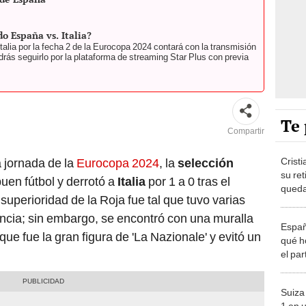
do España vs. Italia?
talia por la fecha 2 de la Eurocopa 2024 contará con la transmisión
ás seguirlo por la plataforma de streaming Star Plus con previa
Te 
Compartir
Crist
a jornada de la
Eurocopa 2024
, la
selección
su re
uen fútbol y derrotó a
Italia
por 1 a 0 tras el
queda
superioridad de la Roja fue tal que tuvo varias
fútbol
ncia; sin embargo, se encontró con una muralla
Españ
e fue la gran figura de 'La Nazionale' y evitó un
qué h
el par
2024
Suiza
1 en u