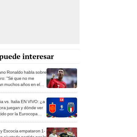
puede interesar
iano Ronaldo habla sobre
tiro: "Sé que no me
n muchos años en el
"
a vs. Italia EN VIVO: ¿a
ora juegan y dónde ver
tido por la Eurocopa
?
 y Escocia empataron 1-
n ajustado partido por la