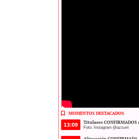
Italia y España protagonizaron un partidaz
MOMENTOS DESTACADOS
Titulares CONFIRMADOS d
13:09
Foto: Instagram @azzurri
Alineación CONFIRMADA 