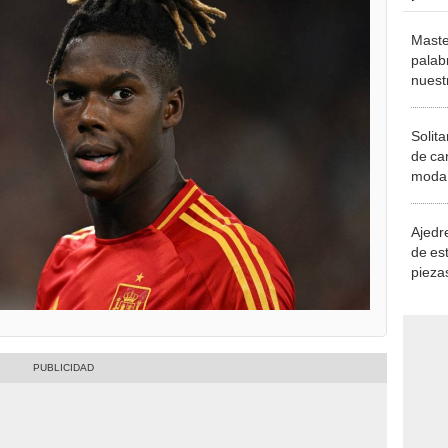
Maste
palab
nuest
Solita
de ca
moda.
demue
Ajedre
de es
piezas
consi