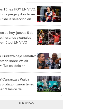
vs Túnez HOY EN VIVO:
 hora juega y dónde ver
1
ut de la selección en el
al Sub 17 de Vóley
dos de hoy, jueves 6 de
o: horarios y canales
2
ver fútbol EN VIVO
 Ciurlizza dejó llamativo
tario sobre Waldir
3
: "No es ídolo en
za Lima"
' Carranza y Waldir
 protagonizaron tenso
4
 en 'Clásico de
das': árbitro tuvo que
ar a los exjugadores