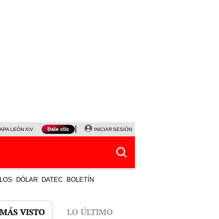
APA LEÓN XIV
NALDY SALDAÑA
INICIAR SESIÓN
LA BELLA LUZ
MAGALY MEDINA
HORÓS
LOS
DÓLAR
DATEC
BOLETÍN
 MÁS VISTO
LO ÚLTIMO