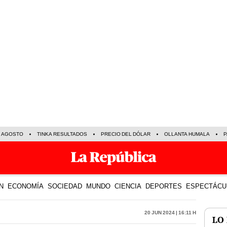
E AGOSTO
TINKA RESULTADOS
PRECIO DEL DÓLAR
OLLANTA HUMALA
P
N
ECONOMÍA
SOCIEDAD
MUNDO
CIENCIA
DEPORTES
ESPECTÁCU
20 Jun 2024 | 16:11 h
LO