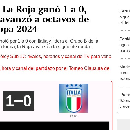
: La Roja ganó 1 a 0,
Perú 
avanzó a octavos de
a qué
el deb
copa 2024
Mundi
2026
Parti
otó por 1 a 0 con Italia y lidera el Grupo B de la
agost
 forma, la Roja avanzó a la siguiente ronda.
para 
óley Sub 17: rivales, horarios y canal de TV para ver a
Marko
ía, hora y canal del partidazo por el Torneo Clausura de
comen
Sáenz
Alian
1
0
'Puma
Sáenz
cruce
Leyen
Italia
separ