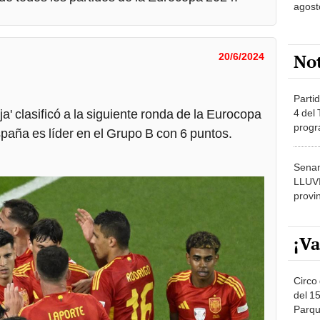
agost
No
20/6/2024
Partid
ja' clasificó a la siguiente ronda de la Eurocopa
4 del
progr
spaña es líder en el Grupo B con 6 puntos.
dónde
Senam
LLUV
provi
¡Va
Circo 
del 15
Parqu