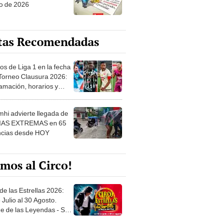
o de 2026
tas Recomendadas
os de Liga 1 en la fecha
 Torneo Clausura 2026:
amación, horarios y
 ver
hi advierte llegada de
IAS EXTREMAS en 65
ncias desde HOY
mos al Circo!
de las Estrellas 2026:
 Julio al 30 Agosto.
e de las Leyendas - San