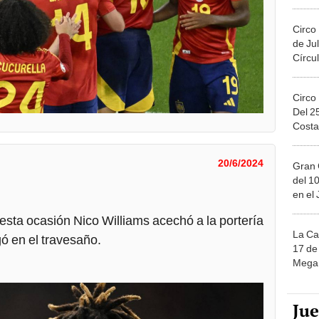
Migue
Circo
de Jul
Círcul
Circo
Del 2
Costa
20/6/2024
Gran 
del 10
en el
esta ocasión Nico Williams acechó a la portería
La Ca
gó en el travesaño.
17 de 
Mega 
Ju