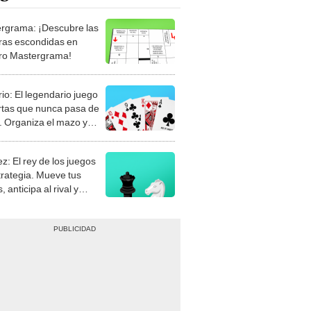
rgrama: ¡Descubre las
ras escondidas en
ro Mastergrama!
rio: El legendario juego
rtas que nunca pasa de
 Organiza el mazo y
stra tu habilidad.
z: El rey de los juegos
trategia. Mueve tus
, anticipa al rival y
gue el jaque mate.