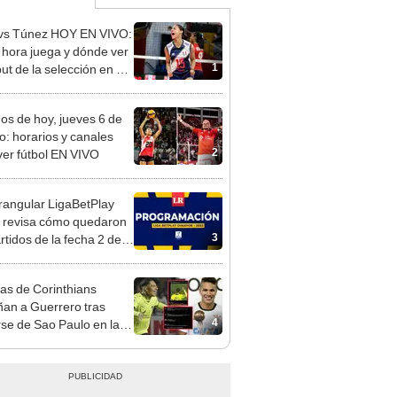
vs Túnez HOY EN VIVO:
 hora juega y dónde ver
1
ut de la selección en el
al Sub 17 de Vóley
dos de hoy, jueves 6 de
o: horarios y canales
2
ver fútbol EN VIVO
angular LigaBetPlay
 revisa cómo quedaron
3
rtidos de la fecha 2 del
ura
as de Corinthians
ñan a Guerrero tras
4
rse de Sao Paulo en la
 Sudamericana