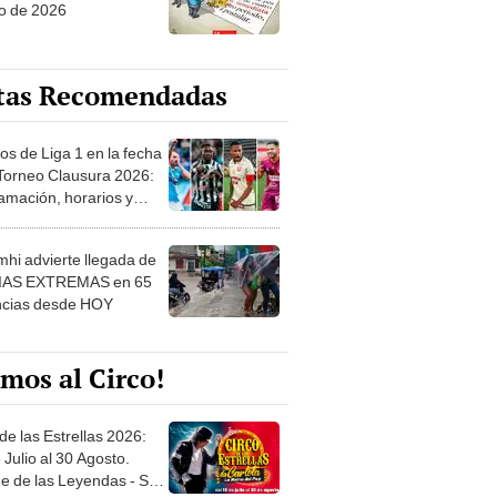
o de 2026
tas Recomendadas
os de Liga 1 en la fecha
 Torneo Clausura 2026:
amación, horarios y
 ver
hi advierte llegada de
IAS EXTREMAS en 65
ncias desde HOY
mos al Circo!
de las Estrellas 2026:
 Julio al 30 Agosto.
e de las Leyendas - San