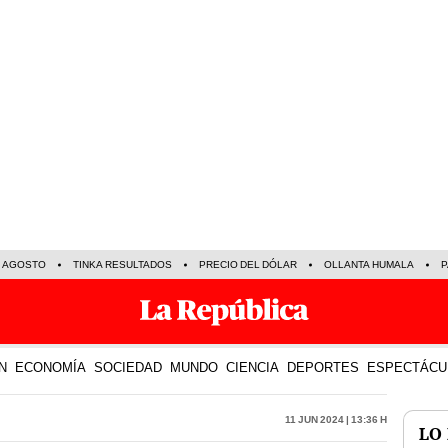
E AGOSTO
TINKA RESULTADOS
PRECIO DEL DÓLAR
OLLANTA HUMALA
P
N
ECONOMÍA
SOCIEDAD
MUNDO
CIENCIA
DEPORTES
ESPECTÁCU
11 Jun 2024 | 13:36 h
LO