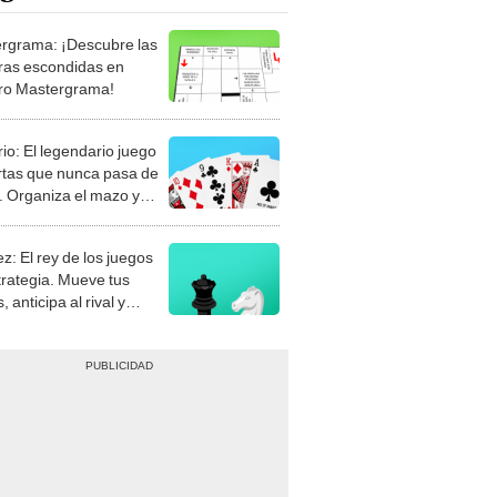
rgrama: ¡Descubre las
ras escondidas en
ro Mastergrama!
rio: El legendario juego
rtas que nunca pasa de
 Organiza el mazo y
stra tu habilidad.
z: El rey de los juegos
trategia. Mueve tus
, anticipa al rival y
gue el jaque mate.