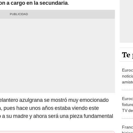
ron a cargo en la secundaria
.
Te 
Euroc
notic
amist
previo
Euroc
 delantero azulgrana se mostró muy emocionado
fixtur
a, pues hace unos años estaba viendo este
TV de
to a su madre y ahora será una pieza fundamental
Franc
hicie