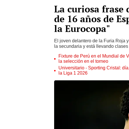
La curiosa frase
de 16 años de Esp
la Eurocopa"
El joven delantero de la Furia Roja 
la secundaria y está llevando clases
Fixture de Perú en el Mundial de V
la selección en el torneo
Universitario - Sporting Cristal: d
la Liga 1 2026