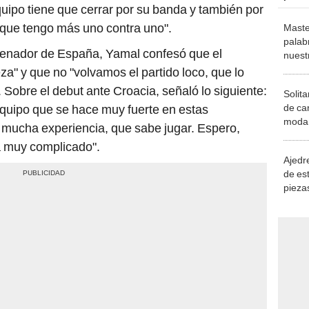
quipo tiene que cerrar por su banda y también por
rque tengo más uno contra uno".
Maste
palab
ntrenador de España, Yamal confesó que el
nuest
a" y que no "volvamos el partido loco, que lo
 Sobre el debut ante Croacia, señaló lo siguiente:
Solita
de ca
 equipo que se hace muy fuerte en estas
moda.
e mucha experiencia, que sabe jugar. Espero,
demue
rá muy complicado".
Ajedre
de es
piezas
consi