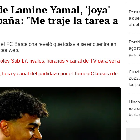
 de Lamine Yamal, 'joya'
Perú 
aña: "Me traje la tarea a
a qué
el deb
Mundi
2026
Parti
y el FC Barcelona reveló que todavía se encuentra en
agost
 por web.
para 
óley Sub 17: rivales, horarios y canal de TV para ver a
Cuadr
ía, hora y canal del partidazo por el Torneo Clausura de
2022:
los pa
Claus
Hinch
extra
burla
Copa