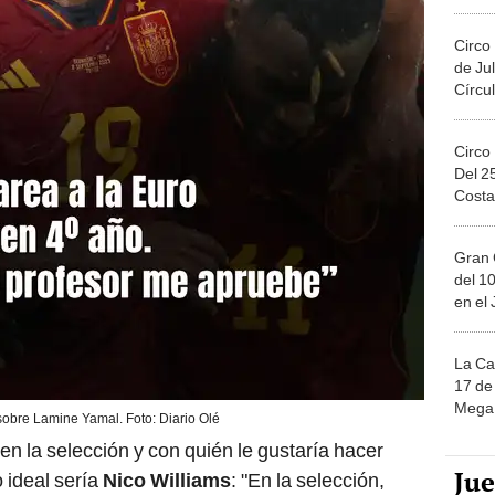
Migue
Circo
de Jul
Círcul
Circo
Del 2
Costa
Gran 
del 10
en el
La Ca
17 de 
Mega 
sobre Lamine Yamal. Foto: Diario Olé
en la selección y con quién le gustaría hacer
Ju
 ideal sería
Nico Williams
: "En la selección,