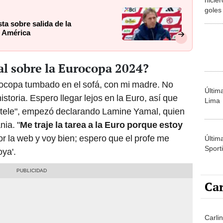
goles
Atlan
ta sobre salida de la
a América
l sobre la Eurocopa 2024?
ocopa tumbado en el sofá, con mi madre. No
Últim
storia. Espero llegar lejos en la Euro, así que
Lima
a tele", empezó declarando Lamine Yamal, quien
nia. "
Me traje la tarea a la Euro porque estoy
or la web y voy bien; espero que el profe me
Últim
Sporti
oya'.
Car
Carli