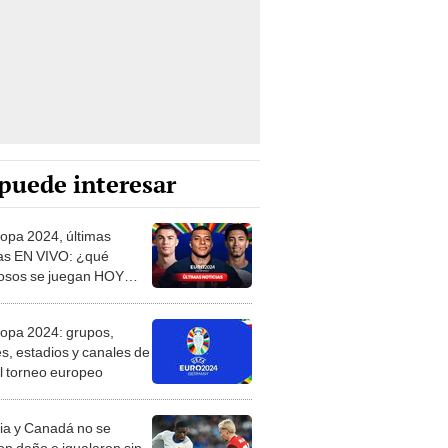
puede interesar
opa 2024, últimas
ias EN VIVO: ¿qué
osos se juegan HOY
s al inicio del torneo?
opa 2024: grupos,
es, estadios y canales de
l torneo europeo
ia y Canadá no se
ron daño e igualaron sin