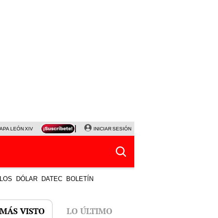
APA LEÓN XIV
NALDY SALDAÑA
INICIAR SESIÓN
LA BELLA LUZ
MAGALY MEDINA
HORÓS
LOS
DÓLAR
DATEC
BOLETÍN
 MÁS VISTO
LO ÚLTIMO