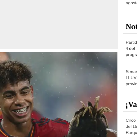
agost
No
Partid
4 del
progr
dónde
Senam
LLUV
provi
¡Va
Circo 
del 15
Parqu