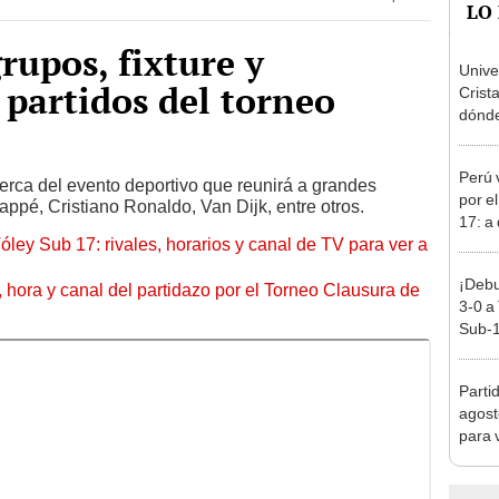
rupos, fixture y
Unive
 partidos del torneo
Crist
dónde 
Torne
2026
Perú 
erca del evento deportivo que reunirá a grandes
por e
appé, Cristiano Ronaldo, Van Dijk, entre otros.
17: a
óley Sub 17: rivales, horarios y canal de TV para ver a
partid
¡Debu
ía, hora y canal del partidazo por el Torneo Clausura de
3-0 a
Sub-1
Parti
agost
para 