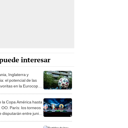
puede interesar
nia, Inglaterra y
a: el potencial de las
avoritas en la Eurocopa
 la Copa América hasta
. OO. París: los torneos
e disputarán entre junio
sto
dos de hoy, 21 de
mbre del 2023: sigue