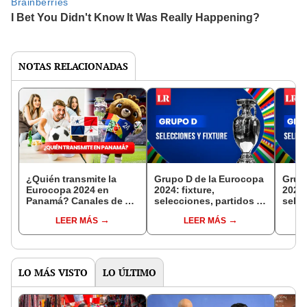
NOTAS RELACIONADAS
¿Quién transmite la
Grupo D de la Eurocopa
Grup
Eurocopa 2024 en
2024: fixture,
2024:
Panamá? Canales de TV
selecciones, partidos y
selec
y streaming para ver los
más de la primera fase
todo 
LEER MÁS
LEER MÁS
partidos
para Francia
la mu
LO MÁS VISTO
LO ÚLTIMO