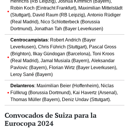
Henrichs (RB Leipzig), Joshua Kimmich (Bayern),
Robin Koch (Eintracht Frankfurt), Maximilian Mittelstädt
(Stuttgart), David Raum (RB Leipzig), Antonio Rüdiger
(Real Madrid), Nico Schlotterbeck (Borussia
Dortmund), Jonathan Tah (Bayer Leverkusen)
Centrocampistas
: Robert Andrich (Bayer
Leverkusen), Chris Führich (Stuttgart), Pascal Gross
(Brighton), Ilkay Gündogan (Barcelona), Toni Kroos
(Real Madrid), Jamal Musiala (Bayern), Aleksandar
Pavlovic (Bayern), Florian Wirtz (Bayer Leverkusen),
Leroy Sané (Bayern)
Delanteros
: Maximilian Beier (Hoffenheim), Niclas
Füllkrug (Borussia Dortmund), Kai Havertz (Arsenal),
Thomas Müller (Bayern), Deniz Undav (Sttutgart).
Convocados de Suiza para la
Eurocopa 2024