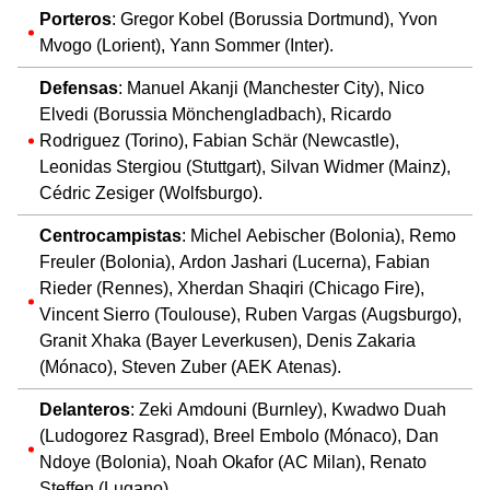
Porteros
: Gregor Kobel (Borussia Dortmund), Yvon
Mvogo (Lorient), Yann Sommer (Inter).
Defensas
: Manuel Akanji (Manchester City), Nico
Elvedi (Borussia Mönchengladbach), Ricardo
Rodriguez (Torino), Fabian Schär (Newcastle),
Leonidas Stergiou (Stuttgart), Silvan Widmer (Mainz),
Cédric Zesiger (Wolfsburgo).
Centrocampistas
: Michel Aebischer (Bolonia), Remo
Freuler (Bolonia), Ardon Jashari (Lucerna), Fabian
Rieder (Rennes), Xherdan Shaqiri (Chicago Fire),
Vincent Sierro (Toulouse), Ruben Vargas (Augsburgo),
Granit Xhaka (Bayer Leverkusen), Denis Zakaria
(Mónaco), Steven Zuber (AEK Atenas).
Delanteros
: Zeki Amdouni (Burnley), Kwadwo Duah
(Ludogorez Rasgrad), Breel Embolo (Mónaco), Dan
Ndoye (Bolonia), Noah Okafor (AC Milan), Renato
Steffen (Lugano).