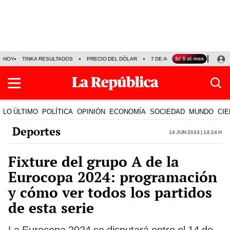
HOY
TINKA RESULTADOS
PRECIO DEL DÓLAR
7 DE AGOSTO
OLLANTA H
LO ÚLTIMO
POLÍTICA
OPINIÓN
ECONOMÍA
SOCIEDAD
MUNDO
CIE
Deportes
14 Jun 2024 | 14:24 h
Fixture del grupo A de la
Eurocopa 2024: programación
y cómo ver todos los partidos
de esta serie