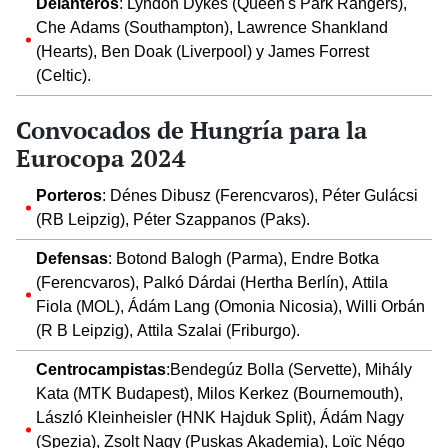
Delanteros
: Lyndon Dykes (Queen's Park Rangers),
Che Adams (Southampton), Lawrence Shankland
(Hearts), Ben Doak (Liverpool) y James Forrest
(Celtic).
Convocados de Hungría para la
Eurocopa 2024
Porteros
: Dénes Dibusz (Ferencvaros), Péter Gulácsi
(RB Leipzig), Péter Szappanos (Paks).
Defensas
: Botond Balogh (Parma), Endre Botka
(Ferencvaros), Palkó Dárdai (Hertha Berlín), Attila
Fiola (MOL), Ádám Lang (Omonia Nicosia), Willi Orbán
(R B Leipzig), Attila Szalai (Friburgo).
Centrocampistas
:Bendegúz Bolla (Servette), Mihály
Kata (MTK Budapest), Milos Kerkez (Bournemouth),
László Kleinheisler (HNK Hajduk Split), Ádám Nagy
(Spezia), Zsolt Nagy (Puskas Akademia), Loïc Négo