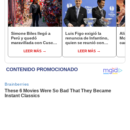
Simone Biles llegó a
Luis Figo exigió la
Alian
Perú y quedó
renuncia de Infantino,
Moque
maravillada con Cusco:
quien se reunió con
canal
"Estoy encantada con
funcionarios de la FIFA
parti
LEER MÁS
LEER MÁS
lo hermoso que es este
en Marruecos
Apert
país"