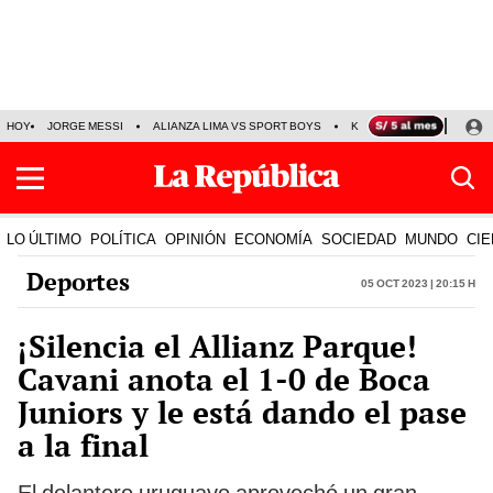
HOY
JORGE MESSI
ALIANZA LIMA VS SPORT BOYS
KENJI FUJIMORI
PRE
LO ÚLTIMO
POLÍTICA
OPINIÓN
ECONOMÍA
SOCIEDAD
MUNDO
CIE
Deportes
05 Oct 2023 | 20:15 h
¡Silencia el Allianz Parque!
Cavani anota el 1-0 de Boca
Juniors y le está dando el pase
a la final