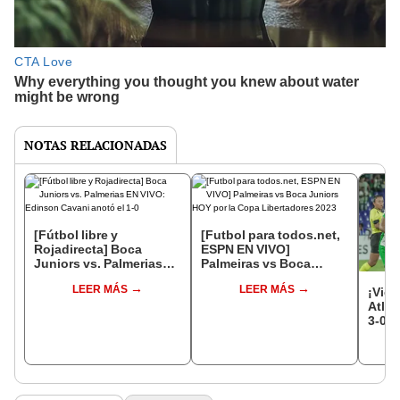
NOTAS RELACIONADAS
[Fútbol libre y
[Futbol para todos.net,
Rojadirecta] Boca
ESPN EN VIVO]
Juniors vs. Palmerias
Palmeiras vs Boca
EN VIVO: Edinson
Juniors HOY por la Copa
LEER MÁS
LEER MÁS
Cavani anotó el 1-0
Libertadores 2023
¡Vict
Atlét
3-0 a
debut
Libe