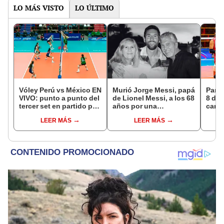
LO MÁS VISTO
LO ÚLTIMO
Vóley Perú vs México EN
Murió Jorge Messi, papá
Parti
VIVO: punto a punto del
de Lionel Messi, a los 68
8 de 
tercer set en partido por
años por una
canal
la fecha 3 del Mundial
complicada enfermedad
EN V
LEER MÁS
LEER MÁS
sub 17 2026