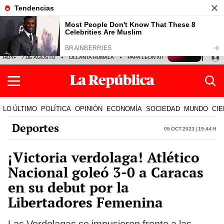
HOY
7 DE AGOSTO
OLLANTA HUMALA
PAPA LEÓN XIV
NALDY SALDAÑA
LO ÚLTIMO
POLÍTICA
OPINIÓN
ECONOMÍA
SOCIEDAD
MUNDO
CIE
Deportes
05 Oct 2023 | 19:44 h
¡Victoria verdolaga! Atlético
Nacional goleó 3-0 a Caracas
en su debut por la
Libertadores Femenina