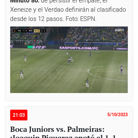
Minuto 80:
de persistir el empate, el
Xeneize y el Verdao definirán al clasificado
desde los 12 pasos. Foto: ESPN.
21:03
5/10/2023
Boca Juniors vs. Palmeiras:
¡Joaquin Piquerez anotó el 1-1