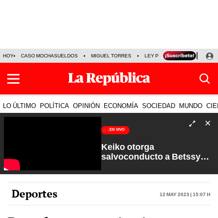
HOY
CASO MOCHASUELDOS
MIGUEL TORRES
LEY PULPÍN
PRECIO DEL
LO ÚLTIMO
POLÍTICA
OPINIÓN
ECONOMÍA
SOCIEDAD
MUNDO
CIE
EN VIVO
Keiko otorga
salvoconducto a Betssy
Chávez y renuevan
Petroperú | Sin Guion con
Rosa María Palacios
Deportes
12 May 2023 | 15:07 h