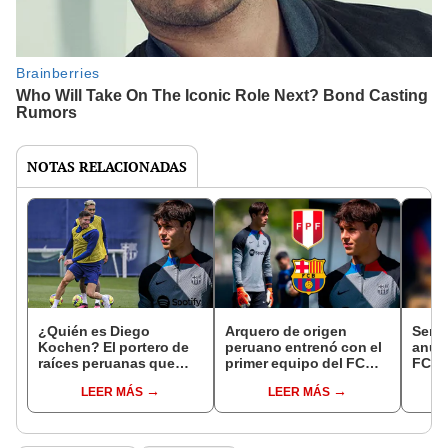
NOTAS RELACIONADAS
¿Quién es Diego
Arquero de origen
Serg
Kochen? El portero de
peruano entrenó con el
anunc
raíces peruanas que
primer equipo del FC
FC B
entrena en el Barcelona
Barcelona bajo las
17 añ
LEER MÁS
LEER MÁS
con Lewandowski
órdenes de Xavi
títul