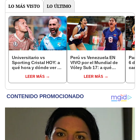
LO MÁS VISTO
LO ÚLTIMO
Universitario vs
Perú vs Venezuela EN
Parti
Sporting Cristal HOY: a
VIVO por el Mundial de
6 de 
qué hora y dónde ver el
Vóley Sub 17: a qué
canal
partido por el Torneo
hora y dónde ver el
EN V
LEER MÁS
LEER MÁS
Clausura de la Liga 1
partido de la fecha 2
2026