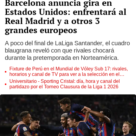
Barcelona anuncia gira en
Estados Unidos: enfrentará al
Real Madrid y a otros 3
grandes europeos
A poco del final de LaLiga Santander, el cuadro
blaugrana reveló con que rivales chocará
durante la pretemporada en Norteamérica.
Fixture de Perú en el Mundial de Vóley Sub 17: rivales,
horarios y canal de TV para ver a la selección en el
torneo
Universitario - Sporting Cristal: día, hora y canal del
partidazo por el Torneo Clausura de la Liga 1 2026