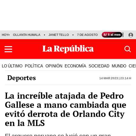
HOY
OLLANTA HUMALA
JANET TELLO
7 DE AGOSTO
TINKA RESULTADOS
LO ÚLTIMO
POLÍTICA
OPINIÓN
ECONOMÍA
SOCIEDAD
MUNDO
CIE
Deportes
14 Mar 2023 | 23:14 h
La increíble atajada de Pedro
Gallese a mano cambiada que
evitó derrota de Orlando City
en la MLS