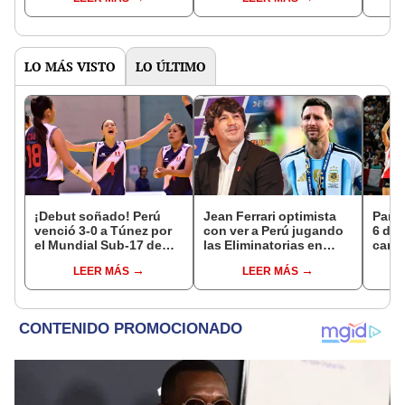
Cusco FC
LO MÁS VISTO
LO ÚLTIMO
¡Debut soñado! Perú
Jean Ferrari optimista
Parti
venció 3-0 a Túnez por
con ver a Perú jugando
6 de 
el Mundial Sub-17 de
las Eliminatorias en
canal
Vóley 2026
Puno: "Imagino que
EN V
LEER MÁS
LEER MÁS
ganamos 3-0 a
Argentina"