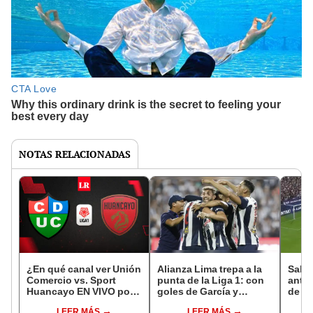
NOTAS RELACIONADAS
¿En qué canal ver Unión
Alianza Lima trepa a la
Sabb
Comercio vs. Sport
punta de la Liga 1: con
antes
Huancayo EN VIVO por
goles de García y
de bu
la Liga 1 2023?
Andrade, venció 2-0 a
delan
LEER MÁS
LEER MÁS