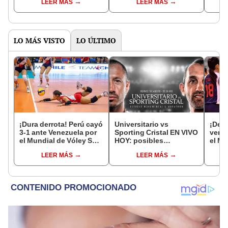
LEER MÁS
LEER MÁS
la final NFL
LO MÁS VISTO
LO ÚLTIMO
¡Dura derrota! Perú cayó
Universitario vs
¡Deb
3-1 ante Venezuela por
Sporting Cristal EN VIVO
venci
el Mundial de Vóley Sub
HOY: posibles
el Mu
17
alineaciones,
Vóle
LEER MÁS
LEER MÁS
pronóstico, hora y canal
dónde ver partido por el
Torneo Clausura 2026