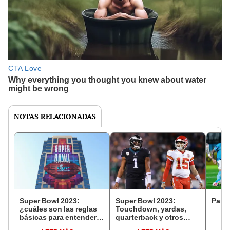
NOTAS RELACIONADAS
Super Bowl 2023:
Super Bowl 2023:
Parti
¿cuáles son las reglas
Touchdown, yardas,
básicas para entender el
quarterback y otros
fútbol americano?
términos para entender