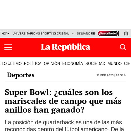
HOY
UNIVERSITARIO VS SPORTING CRISTAL
SINUANO RESULTADOS HOY
CA
LO ÚLTIMO
POLÍTICA
OPINIÓN
ECONOMÍA
SOCIEDAD
MUNDO
CIE
Deportes
11 Feb 2023 | 16:51 h
Super Bowl: ¿cuáles son los
mariscales de campo que más
anillos han ganado?
La posición de quarterback es una de las más
reconocidas dentro del fútbol americano. De la