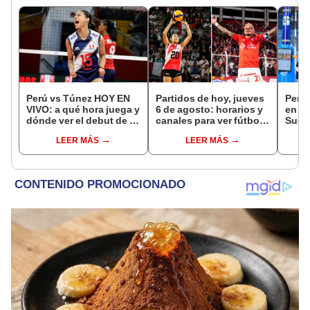
Perú vs Túnez HOY EN
Partidos de hoy, jueves
Perú 
VIVO: a qué hora juega y
6 de agosto: horarios y
en su
dónde ver el debut de la
canales para ver fútbol
Suda
selección en el Mundial
EN VIVO
Masc
LEER MÁS
LEER MÁS
Sub 17 de Vóley 2026