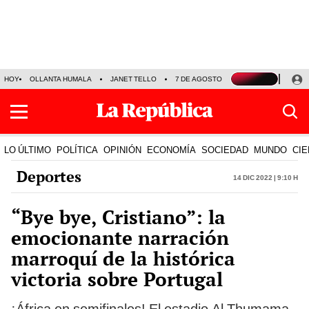
HOY
OLLANTA HUMALA
JANET TELLO
7 DE AGOSTO
TINKA RESULTADOS
LO ÚLTIMO
POLÍTICA
OPINIÓN
ECONOMÍA
SOCIEDAD
MUNDO
CIE
Deportes
14 Dic 2022 | 9:10 h
“Bye bye, Cristiano”: la
emocionante narración
marroquí de la histórica
victoria sobre Portugal