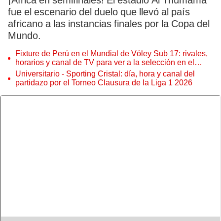
¡África en semifinales! El estadio Al Thumama
fue el escenario del duelo que llevó al país
africano a las instancias finales por la Copa del
Mundo.
Fixture de Perú en el Mundial de Vóley Sub 17: rivales,
horarios y canal de TV para ver a la selección en el
torneo
Universitario - Sporting Cristal: día, hora y canal del
partidazo por el Torneo Clausura de la Liga 1 2026