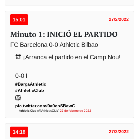
15:01
27/2/2022
Minuto 1: INICIÓ EL PARTIDO
FC Barcelona 0-0 Athletic Bilbao
🔛 ¡Arranca el partido en el Camp Nou!
0-0 I
#BarçaAthletic
#AthleticClub
🦁
pic.twitter.com/0a0epSBawC
— Athletic Club (@AthleticClub)
27 de febrero de 2022
14:18
27/2/2022