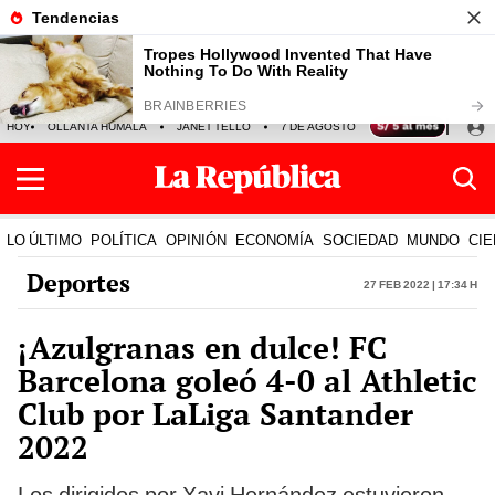
HOY
OLLANTA HUMALA
JANET TELLO
7 DE AGOSTO
TINKA RESULTADOS
LO ÚLTIMO
POLÍTICA
OPINIÓN
ECONOMÍA
SOCIEDAD
MUNDO
CIE
Deportes
27 Feb 2022 | 17:34 h
¡Azulgranas en dulce! FC
Barcelona goleó 4-0 al Athletic
Club por LaLiga Santander
2022