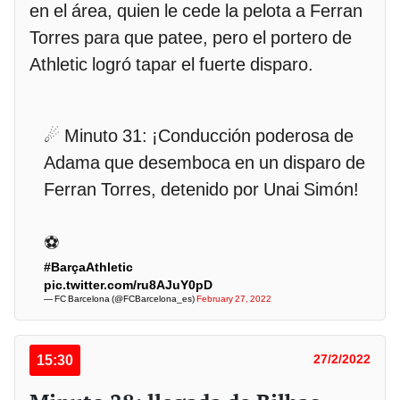
en el área, quien le cede la pelota a Ferran
Torres para que patee, pero el portero de
Athletic logró tapar el fuerte disparo.
☄ Minuto 31: ¡Conducción poderosa de
Adama que desemboca en un disparo de
Ferran Torres, detenido por Unai Simón!
⚽
#BarçaAthletic
pic.twitter.com/ru8AJuY0pD
— FC Barcelona (@FCBarcelona_es)
February 27, 2022
15:30
27/2/2022