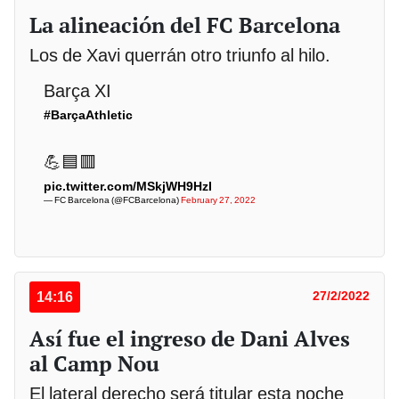
La alineación del FC Barcelona
Los de Xavi querrán otro triunfo al hilo.
Barça XI
#BarçaAthletic
💪🟦🟥
pic.twitter.com/MSkjWH9HzI
— FC Barcelona (@FCBarcelona)
February 27, 2022
14:16
27/2/2022
Así fue el ingreso de Dani Alves
al Camp Nou
El lateral derecho será titular esta noche