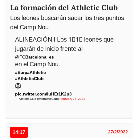
La formación del Athletic Club
Los leones buscarán sacar los tres puntos
del Camp Nou.
ALINEACIÓN I Los 1⃣1⃣ leones que
jugarán de inicio frente al
@FCBarcelona_es
en el Camp Nou.
#BarçaAthletic
#AthleticClub
🦁
pic.twitter.com/luHEt1K2p3
— Athletic Club (@AthleticClub)
February 27, 2022
14:17
27/2/2022