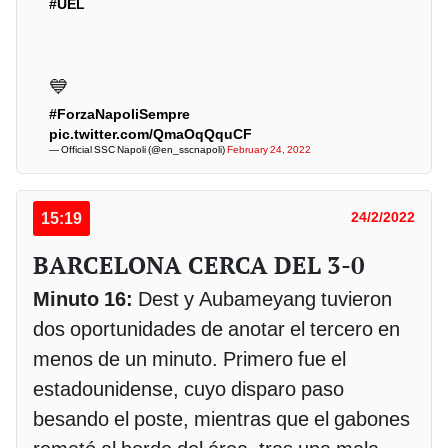
#UEL
💙
#ForzaNapoliSempre
pic.twitter.com/QmaOqQquCF
— Official SSC Napoli (@en_sscnapoli)
February 24, 2022
15:19
24/2/2022
BARCELONA CERCA DEL 3-0
Minuto 16:
Dest y Aubameyang tuvieron
dos oportunidades de anotar el tercero en
menos de un minuto. Primero fue el
estadounidense, cuyo disparo paso
besando el poste, mientras que el gabones