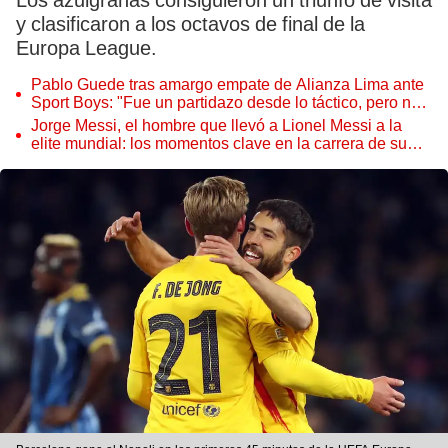
Los azulgranas consiguieron un triunfo de visita
y clasificaron a los octavos de final de la
Europa League.
Pablo Guede tras amargo empate de Alianza Lima ante
Sport Boys: "Fue un partidazo desde lo táctico, pero no
jugamos bien"
Jorge Messi, el hombre que llevó a Lionel Messi a la
elite mundial: los momentos clave en la carrera de su
hijo