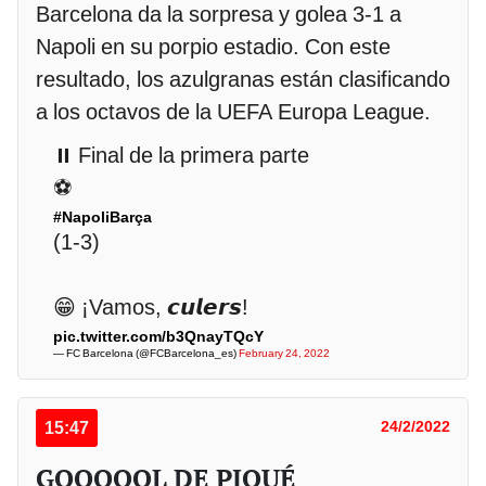
Barcelona da la sorpresa y golea 3-1 a
Napoli en su porpio estadio. Con este
resultado, los azulgranas están clasificando
a los octavos de la UEFA Europa League.
⏸ Final de la primera parte
⚽
#NapoliBarça
(1-3)
😁 ¡Vamos, 𝙘𝙪𝙡𝙚𝙧𝙨!
pic.twitter.com/b3QnayTQcY
— FC Barcelona (@FCBarcelona_es)
February 24, 2022
15:47
24/2/2022
GOOOOOL DE PIQUÉ