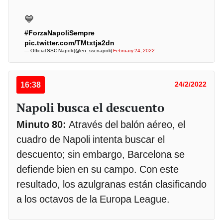
💙
#ForzaNapoliSempre
pic.twitter.com/TMtxtja2dn
— Official SSC Napoli (@en_sscnapoli)
February 24, 2022
16:38
24/2/2022
Napoli busca el descuento
Minuto 80:
Através del balón aéreo, el
cuadro de Napoli intenta buscar el
descuento; sin embargo, Barcelona se
defiende bien en su campo. Con este
resultado, los azulgranas están clasificando
a los octavos de la Europa League.