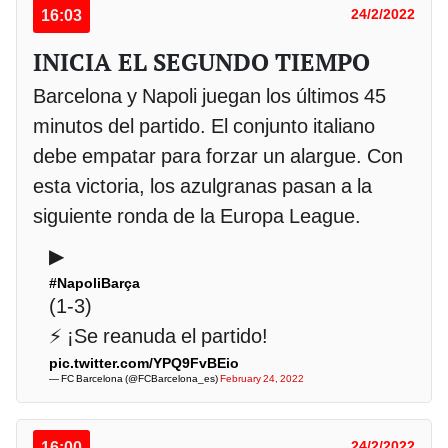
16:03
24/2/2022
INICIA EL SEGUNDO TIEMPO
Barcelona y Napoli juegan los últimos 45
minutos del partido. El conjunto italiano
debe empatar para forzar un alargue. Con
esta victoria, los azulgranas pasan a la
siguiente ronda de la Europa League.
▶
#NapoliBarça
(1-3)
⚡ ¡Se reanuda el partido!
pic.twitter.com/YPQ9FvBEio
— FC Barcelona (@FCBarcelona_es)
February 24, 2022
16:00
24/2/2022