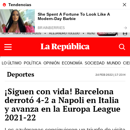
HOY
TINKA RESULTADOS
ALEJANDRO TOLEDO
KENJI FUJIMORI
PRECIO
LO ÚLTIMO
POLÍTICA
OPINIÓN
ECONOMÍA
SOCIEDAD
MUNDO
CIE
Deportes
24 Feb 2022 | 17:23 h
¡Siguen con vida! Barcelona
derrotó 4-2 a Napoli en Italia
y avanza en la Europa League
2021-22