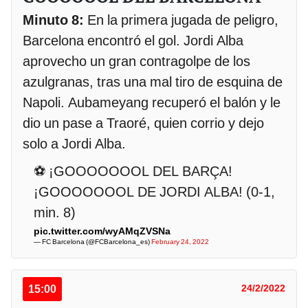
Minuto 8:
En la primera jugada de peligro,
Barcelona encontró el gol. Jordi Alba
aprovecho un gran contragolpe de los
azulgranas, tras una mal tiro de esquina de
Napoli. Aubameyang recuperó el balón y le
dio un pase a Traoré, quien corrio y dejo
solo a Jordi Alba.
⚽ ¡GOOOOOOOL DEL BARÇA!
¡GOOOOOOOL DE JORDI ALBA! (0-1,
min. 8)
pic.twitter.com/wyAMqZVSNa
— FC Barcelona (@FCBarcelona_es)
February 24, 2022
15:00
24/2/2022