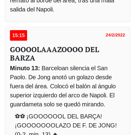
remató al borde del área, tras una mala
salida del Napoli.
15:15
24/2/2022
GOOOOLAAAZOOOO DEL
BARZA
Minuto 13:
Barceloan silencia el San
Paolo. De Jong anotó un golazo desde
fuera del área. Colocó el balón al ángulo
superior izquierdo del arco de Napoli. El
guardameta solo se quedó mirando.
⚽⚽ ¡GOOOOOOL DEL BARÇA!
¡GOOOOOOOLAZO DE F. DE JONG!
(0-2, min. 13) 🔥