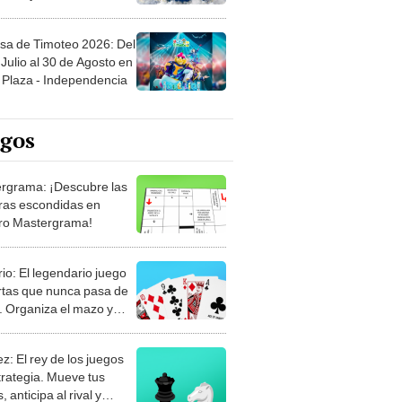
sa de Timoteo 2026: Del
Julio al 30 de Agosto en
Plaza - Independencia
egos
rgrama: ¡Descubre las
ras escondidas en
ro Mastergrama!
rio: El legendario juego
rtas que nunca pasa de
 Organiza el mazo y
stra tu habilidad.
z: El rey de los juegos
trategia. Mueve tus
, anticipa al rival y