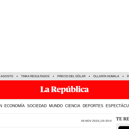
E AGOSTO
TINKA RESULTADOS
PRECIO DEL DÓLAR
OLLANTA HUMALA
P
N
ECONOMÍA
SOCIEDAD
MUNDO
CIENCIA
DEPORTES
ESPECTÁCU
TE R
06 Nov 2024 | 20:39 h