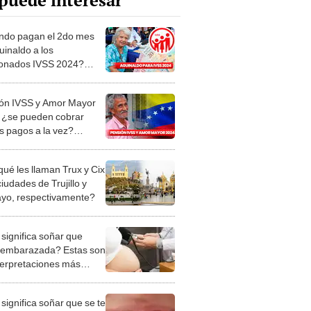
puede interesar
do pagan el 2do mes
uinaldo a los
onados IVSS 2024?
sa el CRONOGRAMA de
itos en Venezuela
ón IVSS y Amor Mayor
 ¿se pueden cobrar
 pagos a la vez?
re cuál te toca recibir
qué les llaman Trux y Cix
ciudades de Trujillo y
ayo, respectivamente?
significa soñar que
 embarazada? Estas son
nterpretaciones más
nes
significa soñar que se te