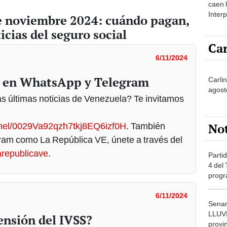
caen 
Inter
e noviembre 2024: cuándo pagan,
y pos
cias del seguro social
Car
6/11/2024
 en WhatsApp y Telegram
Carli
agost
las últimas noticias de Venezuela? Te invitamos
No
nnel/0029Va92qzh7tkj8EQ6izf0H
. También
am como La República VE, únete a través del
larepublicave
.
Partid
4 del
progr
dónde
6/11/2024
Senam
LLUV
ensión del IVSS?
provi