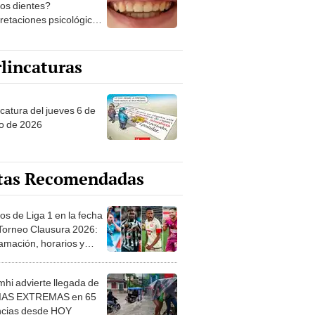
los dientes?
pretaciones psicológicas
ibles explicaciones
lincaturas
ncatura del jueves 6 de
o de 2026
tas Recomendadas
os de Liga 1 en la fecha
 Torneo Clausura 2026:
amación, horarios y
 ver
hi advierte llegada de
IAS EXTREMAS en 65
ncias desde HOY