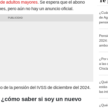
Te 
 de adultos mayores
. Se espera que el abono
mes, pero aún no hay un anuncio oficial.
¿Cuán
de Ag
pensi
Revi
depós
Pensi
2024:
ambos
Descub
¿Por 
a las 
Chicl
¿Qué 
estás
go de la pensión del IVSS de diciembre del 2024.
las i
comu
: ¿cómo saber si soy un nuevo
¿Qué 