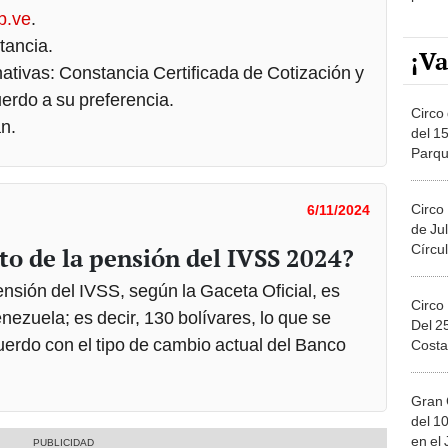
b.ve
.
tancia.
¡Va
nativas: Constancia Certificada de Cotización y
erdo a su preferencia.
Circo 
an.
del 15
Parqu
Migue
Circo
6/11/2024
de Jul
Círcul
to de la pensión del IVSS 2024?
ensión del IVSS, según la Gaceta Oficial, es
Circo
nezuela; es decir, 130 bolívares, lo que se
Del 2
uerdo con el tipo de cambio actual del Banco
Costa
Gran 
del 10
en el