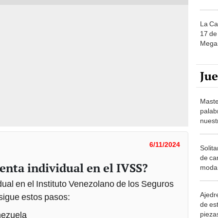
La Ca
17 de 
Mega 
Ju
Maste
palab
nuest
6/11/2024
Solita
de ca
enta individual en el IVSS?
moda.
demue
dual en el Instituto Venezolano de los Seguros
Ajedre
sigue estos pasos:
de es
nezuela
piezas