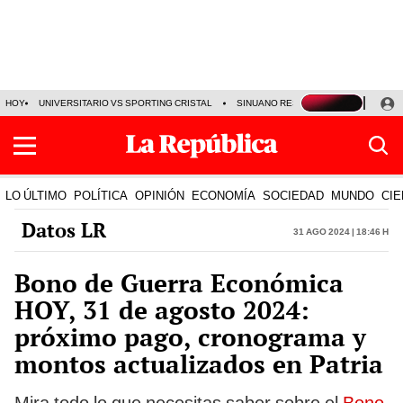
HOY
UNIVERSITARIO VS SPORTING CRISTAL
SINUANO RESULTADOS HOY
CA
LO ÚLTIMO
POLÍTICA
OPINIÓN
ECONOMÍA
SOCIEDAD
MUNDO
CIE
Datos LR
31 Ago 2024 | 18:46 h
Bono de Guerra Económica
HOY, 31 de agosto 2024:
próximo pago, cronograma y
montos actualizados en Patria