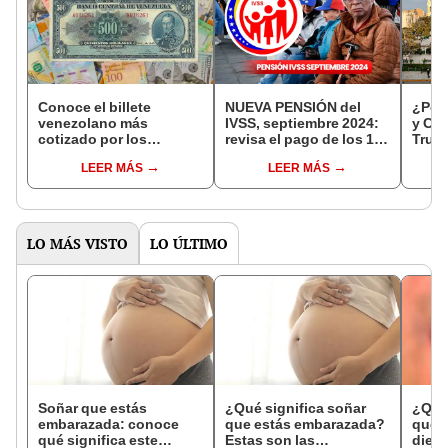
Conoce el billete
NUEVA PENSIÓN del
¿Por 
venezolano más
IVSS, septiembre 2024:
y Cix
cotizado por los
revisa el pago de los 130
Truji
coleccionistas y que
bolívares del Seguro
resp
LEER MÁS
LEER MÁS
podría valer US$10.000
Social de Venezuela
LO MÁS VISTO
LO ÚLTIMO
Soñar que estás
¿Qué significa soñar
¿Qué 
embarazada: conoce
que estás embarazada?
que s
qué significa este
Estas son las
dient