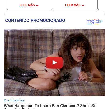
interesante sueño
interpretaciones más
pres
LEER MÁS
LEER MÁS
comunes