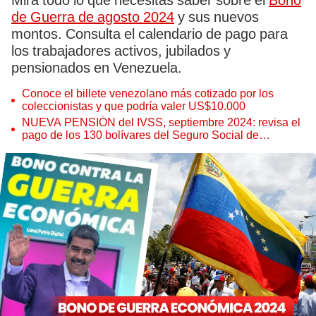
Mira todo lo que necesitas saber sobre el
Bono
de Guerra de agosto 2024
y sus nuevos
montos. Consulta el calendario de pago para
los trabajadores activos, jubilados y
pensionados en Venezuela.
Conoce el billete venezolano más cotizado por los
coleccionistas y que podría valer US$10.000
NUEVA PENSIÓN del IVSS, septiembre 2024: revisa el
pago de los 130 bolívares del Seguro Social de
Venezuela