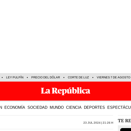
LEY PULPÍN
PRECIO DEL DÓLAR
CORTE DE LUZ
VIERNES 7 DE AGOSTO
N
ECONOMÍA
SOCIEDAD
MUNDO
CIENCIA
DEPORTES
ESPECTÁCU
TE R
23 Jul 2024 | 21:26 h