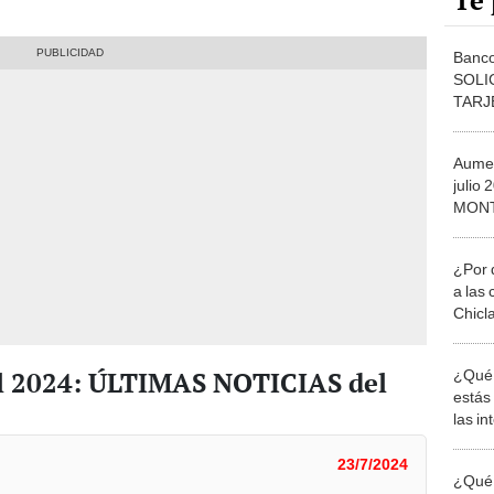
Te 
Banco
SOLIC
TARJ
hasta
Aumen
julio
MONT
¿Por 
a las 
Chicl
l 2024: ÚLTIMAS NOTICIAS del
¿Qué 
estás
las i
comu
23/7/2024
¿Qué 