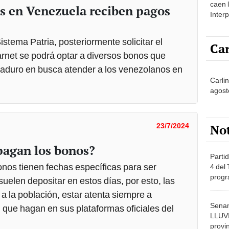
caen 
s en Venezuela reciben pagos
Inter
y pos
istema Patria, posteriormente solicitar el
Car
carnet se podrá optar a diversos bonos que
Maduro en busca atender a los venezolanos en
Carlin
agost
No
23/7/2024
pagan los bonos?
Partid
onos tienen fechas específicas para ser
4 del
progr
uelen depositar en estos días, por esto, las
dónde
 la población, estar atenta siempre a
Senam
 que hagan en sus plataformas oficiales del
LLUV
provi