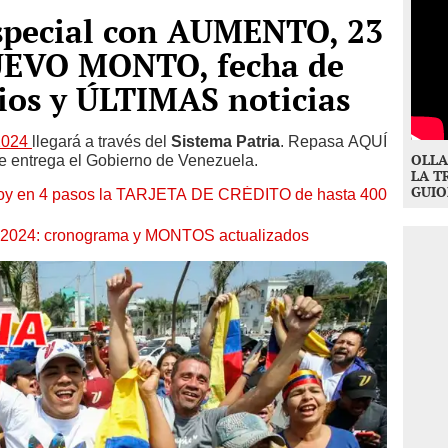
special con AUMENTO, 23
NUEVO MONTO, fecha de
ios y ÚLTIMAS noticias
 2024
llegará a través del
Sistema Patria
. Repasa AQUÍ
OLLA
ue entrega el Gobierno de Venezuela.
LA T
GUIO
oy en 4 pasos la TARJETA DE CRÉDITO de hasta 400
o 2024: cronograma y MONTOS actualizados