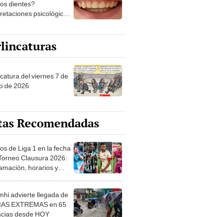
los dientes?
pretaciones psicológicas
ibles explicaciones
lincaturas
catura del viernes 7 de
o de 2026
tas Recomendadas
os de Liga 1 en la fecha
 Torneo Clausura 2026:
amación, horarios y
 ver
hi advierte llegada de
IAS EXTREMAS en 65
ncias desde HOY