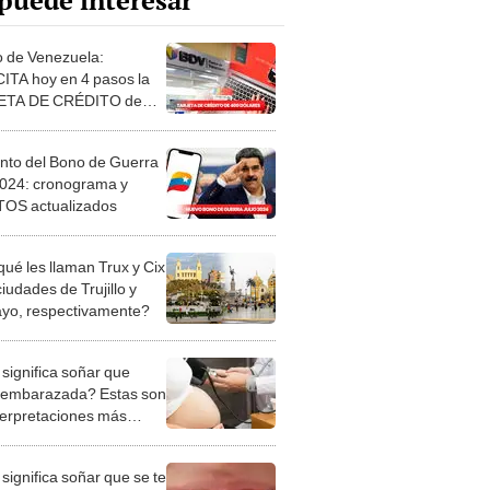
puede interesar
 de Venezuela:
ITA hoy en 4 pasos la
ETA DE CRÉDITO de
 400 dólares
to del Bono de Guerra
 2024: cronograma y
OS actualizados
qué les llaman Trux y Cix
ciudades de Trujillo y
ayo, respectivamente?
significa soñar que
 embarazada? Estas son
nterpretaciones más
nes
significa soñar que se te