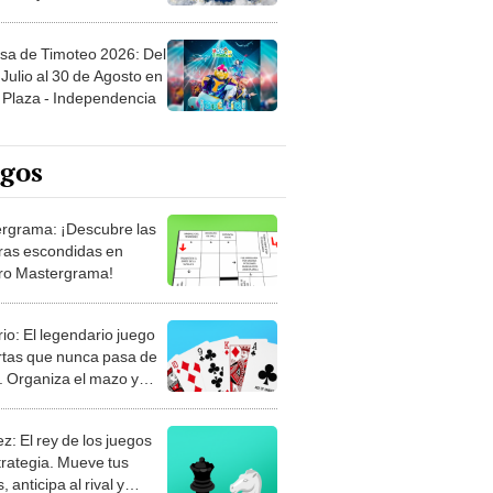
sa de Timoteo 2026: Del
Julio al 30 de Agosto en
Plaza - Independencia
egos
rgrama: ¡Descubre las
ras escondidas en
ro Mastergrama!
rio: El legendario juego
rtas que nunca pasa de
 Organiza el mazo y
stra tu habilidad.
z: El rey de los juegos
trategia. Mueve tus
, anticipa al rival y