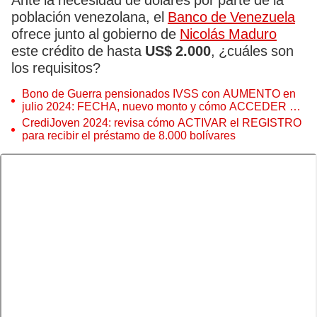
Ante la necesidad de dólares por parte de la
población venezolana, el
Banco de Venezuela
ofrece junto al gobierno de
Nicolás Maduro
este crédito de hasta
US$ 2.000
, ¿cuáles son
los requisitos?
Bono de Guerra pensionados IVSS con AUMENTO en
julio 2024: FECHA, nuevo monto y cómo ACCEDER en
5 pasos
CrediJoven 2024: revisa cómo ACTIVAR el REGISTRO
para recibir el préstamo de 8.000 bolívares