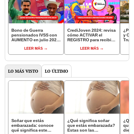
Bono de Guerra
CrediJoven 2024: revisa
¿Por 
pensionados IVSS con
cómo ACTIVAR el
y Cix
AUMENTO en julio 2024:
REGISTRO para recibir
Truji
FECHA, nuevo monto y
el préstamo de 8.000
resp
LEER MÁS
LEER MÁS
cómo ACCEDER en 5
bolívares
pasos
LO MÁS VISTO
LO ÚLTIMO
Soñar que estás
¿Qué significa soñar
¿Qué 
embarazada: conoce
que estás embarazada?
que s
qué significa este
Estas son las
dient