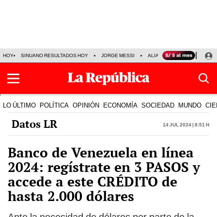
HOY
SINUANO RESULTADOS HOY
JORGE MESSI
ALIANZA LIMA VS SPORT BO
LO ÚLTIMO
POLÍTICA
OPINIÓN
ECONOMÍA
SOCIEDAD
MUNDO
CIE
Datos LR
14 Jul 2024 | 8:51 h
Banco de Venezuela en línea
2024: regístrate en 3 PASOS y
accede a este CRÉDITO de
hasta 2.000 dólares