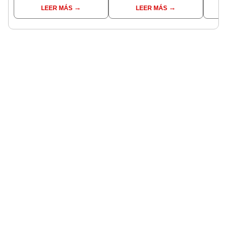
interesante sueño
interpretaciones más
pres
LEER MÁS
LEER MÁS
comunes