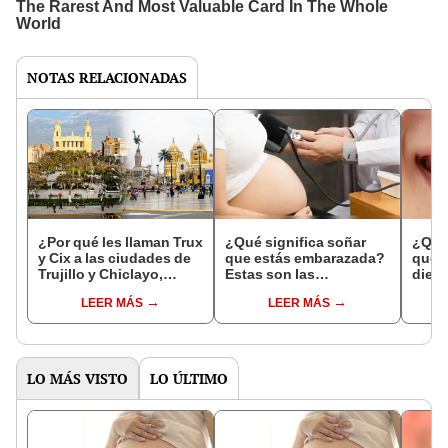
NOTAS RELACIONADAS
¿Por qué les llaman Trux
¿Qué significa soñar
¿Qué 
y Cix a las ciudades de
que estás embarazada?
que s
Trujillo y Chiclayo,
Estas son las
dien
respectivamente?
interpretaciones más
Inter
LEER MÁS
LEER MÁS
comunes
psico
expl
LO MÁS VISTO
LO ÚLTIMO