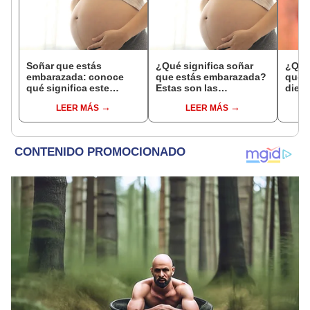
Soñar que estás
¿Qué significa soñar
¿Qué 
embarazada: conoce
que estás embarazada?
que s
qué significa este
Estas son las
dient
interesante sueño
interpretaciones más
pres
LEER MÁS
LEER MÁS
comunes