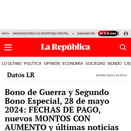
HOY
UNIVERSITARIO VS SPORTING CRISTAL
SINUANO RESULTADOS HOY
CA
LO ÚLTIMO
POLÍTICA
OPINIÓN
ECONOMÍA
SOCIEDAD
MUNDO
CIE
Datos LR
28 May 2024 | 19:00 h
Bono de Guerra y Segundo
Bono Especial, 28 de mayo
2024: FECHAS DE PAGO,
nuevos MONTOS CON
AUMENTO y últimas noticias