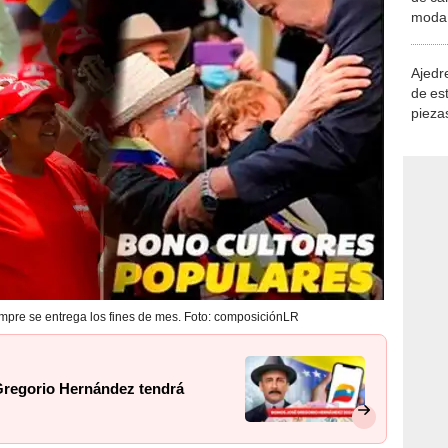
demue
Ajedre
de es
piezas
consi
mpre se entrega los fines de mes. Foto: composiciónLR
Gregorio Hernández tendrá