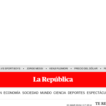
A VS SPORT BOYS
JORGE MESSI
KENJI FUJIMORI
PRECIO DEL DÓLAR
F
N
ECONOMÍA
SOCIEDAD
MUNDO
CIENCIA
DEPORTES
ESPECTÁCU
TE R
01 Mar 2024 | 17:35 h