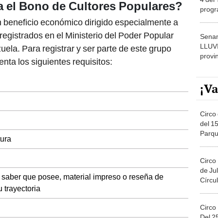
dónde
n beneficio económico dirigido especialmente a
registrados en el Ministerio del Poder Popular
Senam
LLUV
ela. Para registrar y ser parte de este grupo
provi
enta los siguientes requisitos:
¡Va
Circo 
del 15
Parqu
tura
Migue
Circo
de Jul
l saber que posee, material impreso o reseña de
Círcul
 trayectoria
Circo
Del 2
Costa