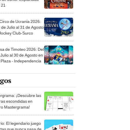
Circo de Ucrania 2026:
 de Julio al 31 de Agosto
 Jockey Club-Surco
sa de Timoteo 2026: Del
Julio al 30 de Agosto en
Plaza - Independencia
egos
rgrama: ¡Descubre las
ras escondidas en
ro Mastergrama!
rio: El legendario juego
rtas que nunca pasa de
 Organiza el mazo y