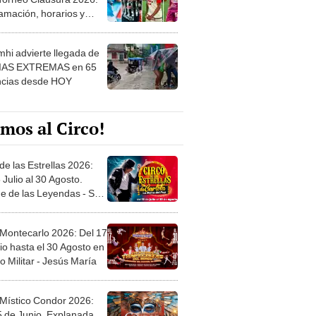
 ver
hi advierte llegada de
IAS EXTREMAS en 65
ncias desde HOY
mos al Circo!
de las Estrellas 2026:
 Julio al 30 Agosto.
e de las Leyendas - San
l
 Montecarlo 2026: Del 17
io hasta el 30 Agosto en
o Militar - Jesús María
 Místico Condor 2026:
5 de Junio. Explanada
 21