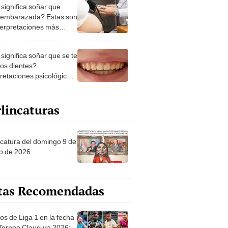
 embarazada? Estas son
nterpretaciones más
nes
significa soñar que se te
los dientes?
pretaciones psicológicas
ibles explicaciones
lincaturas
ncatura del domingo 9 de
o de 2026
tas Recomendadas
os de Liga 1 en la fecha
 Torneo Clausura 2026:
amación, horarios y