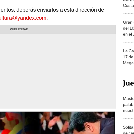
ntos, deberás enviarlos a esta dirección de
cultura@yandex.com
.
Gran 
del 10
en el
La Ca
17 de 
Mega 
Ju
Maste
palab
nuest
Solita
de ca
moda.