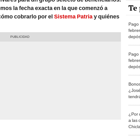
Te 
remos la fecha exacta en la que comenzó a
cómo cobrarlo por el
Sistema Patria
y quiénes
Pago 
febre
depó
ÚLTI
Pago 
febre
depó
ACTU
NOTI
Bonos
¿José
tendr
este 
¿Por 
a las 
Chicl
¿Qué 