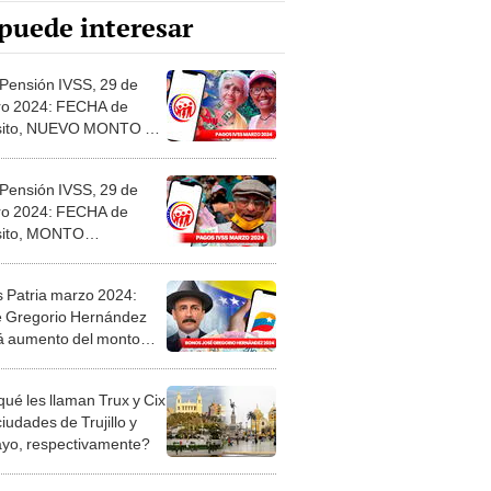
puede interesar
Pensión IVSS, 29 de
ro 2024: FECHA de
sito, NUEVO MONTO y
MAS NOTICIAS
Pensión IVSS, 29 de
ro 2024: FECHA de
sito, MONTO
ALIZADO y ÚLTIMAS
CIAS
 Patria marzo 2024:
 Gregorio Hernández
á aumento del monto
mes?
qué les llaman Trux y Cix
ciudades de Trujillo y
ayo, respectivamente?
significa soñar que