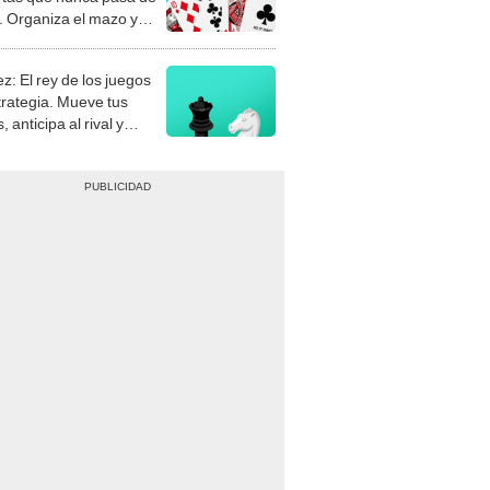
stra tu habilidad.
z: El rey de los juegos
trategia. Mueve tus
, anticipa al rival y
gue el jaque mate.