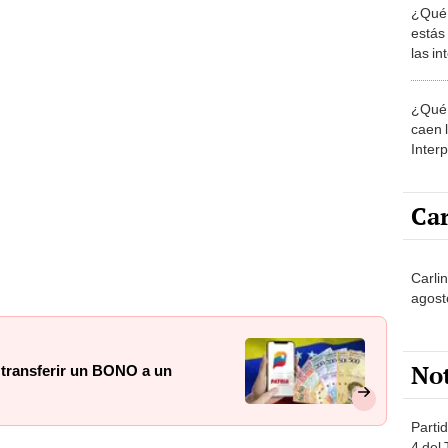
estás
las i
comu
¿Qué 
caen 
Inter
y pos
Car
Carli
agost
No
 transferir un BONO a un
Partid
4 del
a el Bono de Cultores Populares?
progr