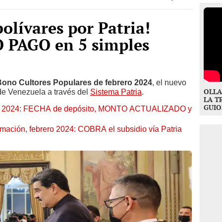
olívares por Patria!
 PAGO en 5 simples
Bono Cultores Populares de febrero 2024
, el nuevo
OLLA
de Venezuela a través del
Sistema Patria
.
LA T
GUIO
ero 2024: FECHA de depósito, MONTO ACTUALIZADO y
mación, febrero 2024: COBRA el subsidio vía Patria