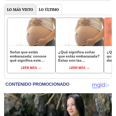
LO MÁS VISTO
LO ÚLTIMO
Soñar que estás
¿Qué significa soñar
¿Qué 
embarazada: conoce
que estás embarazada?
que s
qué significa este
Estas son las
dient
interesante sueño
interpretaciones más
pres
LEER MÁS
LEER MÁS
comunes