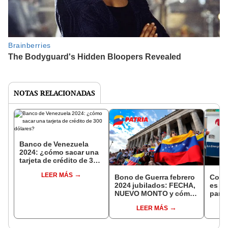
NOTAS RELACIONADAS
Banco de Venezuela
2024: ¿cómo sacar una
tarjeta de crédito de 300
dólares?
LEER MÁS
Bono de Guerra febrero
Corpo
2024 jubilados: FECHA,
es e
NUEVO MONTO y cómo
para 
cobrarlo vía Patria
tu fa
LEER MÁS
What