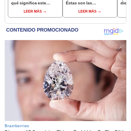
qué significa este
Estas son las
dient
interesante sueño
interpretaciones más
pres
LEER MÁS
LEER MÁS
comunes