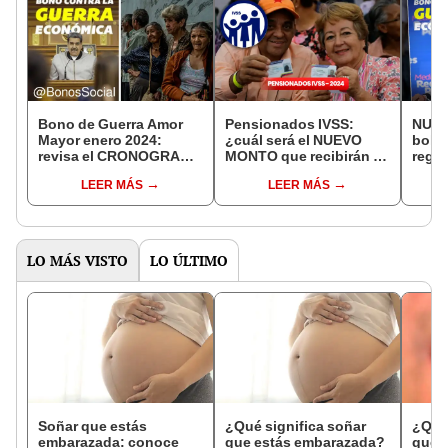
Bono de Guerra Amor
Pensionados IVSS:
NUEV
Mayor enero 2024:
¿cuál será el NUEVO
bolív
revisa el CRONOGRAMA
MONTO que recibirán en
regís
de pagos para
2024?
recib
LEER MÁS
LEER MÁS
beneficiarios
Siste
LO MÁS VISTO
LO ÚLTIMO
Soñar que estás
¿Qué significa soñar
¿Qué 
embarazada: conoce
que estás embarazada?
que s