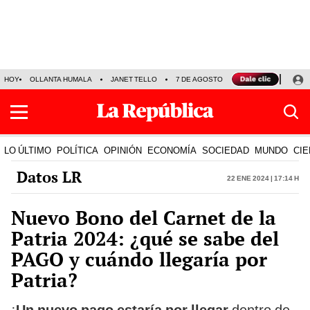
HOY
OLLANTA HUMALA
JANET TELLO
7 DE AGOSTO
TINKA RESULTADOS
LO ÚLTIMO
POLÍTICA
OPINIÓN
ECONOMÍA
SOCIEDAD
MUNDO
CIE
Datos LR
22 Ene 2024 | 17:14 h
Nuevo Bono del Carnet de la
Patria 2024: ¿qué se sabe del
PAGO y cuándo llegaría por
Patria?