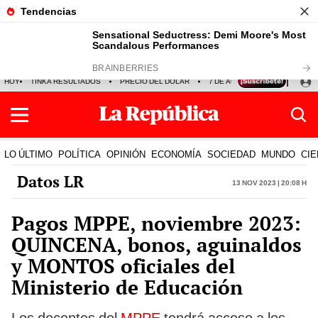
HOY
TINKA RESULTADOS
PRECIO DEL DÓLAR
7 DE AGOSTO
OLLANTA H
LO ÚLTIMO
POLÍTICA
OPINIÓN
ECONOMÍA
SOCIEDAD
MUNDO
CIE
Datos LR
13 Nov 2023 | 20:08 h
Pagos MPPE, noviembre 2023:
QUINCENA, bonos, aguinaldos
y MONTOS oficiales del
Ministerio de Educación