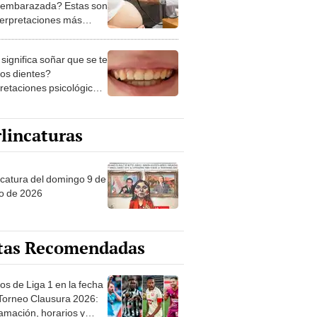
 embarazada? Estas son
nterpretaciones más
nes
significa soñar que se te
los dientes?
pretaciones psicológicas
ibles explicaciones
lincaturas
ncatura del domingo 9 de
o de 2026
tas Recomendadas
os de Liga 1 en la fecha
 Torneo Clausura 2026:
amación, horarios y