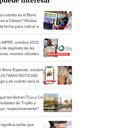
puede interesar
a cuándo es el Bono
so a Clases? Revisa
la fecha para cobrar el
io por Patria
 MPPE, octubre 2023:
s de depósito de las
enas, montos oficiales y
s noticias
r Bono Especial, octubre
: ÚLTIMAS NOTICIAS
ago y de cuánto será el
o
qué les llaman Trux y Cix
ciudades de Trujillo y
ayo, respectivamente?
significa soñar que