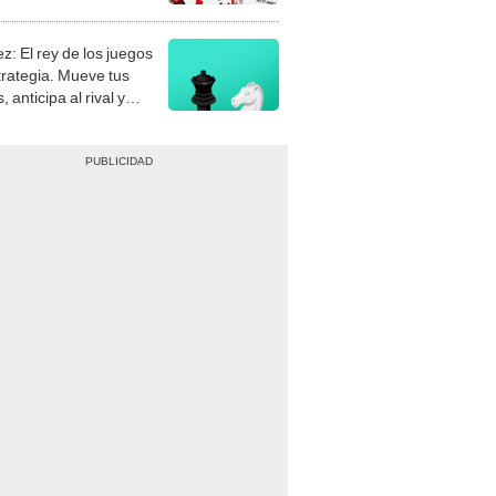
stra tu habilidad.
z: El rey de los juegos
trategia. Mueve tus
, anticipa al rival y
gue el jaque mate.