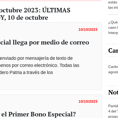
estás
las i
 octubre 2023: ÚLTIMAS
comu
, 10 de octubre
¿Qué 
caen 
10/10/2023
Inter
y pos
cial llega por medio de correo
Car
 enviado por mensajería de texto de
nos por correo electrónico. Todas las
Carli
ero Patria a través de los
agost
No
10/10/2023
Partid
4 del
el Primer Bono Especial?
progr