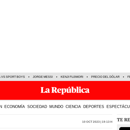
A VS SPORT BOYS
JORGE MESSI
KENJI FUJIMORI
PRECIO DEL DÓLAR
F
N
ECONOMÍA
SOCIEDAD
MUNDO
CIENCIA
DEPORTES
ESPECTÁCU
TE R
10 Oct 2023 | 19:13 h