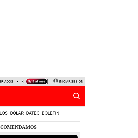
ERIADOS
KEIKO FUJIMORI
NALDY SALDAÑA
INICIAR SESIÓN
JAVIER MILEI
PARTIDOS DE
LOS
DÓLAR
DATEC
BOLETÍN
ECOMENDAMOS