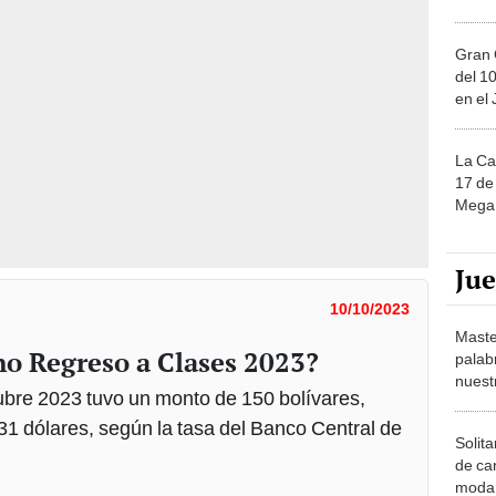
Gran 
del 10
en el
La Ca
17 de 
Mega 
Ju
10/10/2023
Maste
no Regreso a Clases 2023?
palab
nuest
ubre 2023 tuvo un monto de 150 bolívares,
1 dólares, según la tasa del Banco Central de
Solita
de ca
moda.