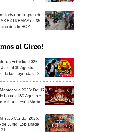
 ver
hi advierte llegada de
IAS EXTREMAS en 65
ncias desde HOY
mos al Circo!
de las Estrellas 2026:
 Julio al 30 Agosto.
e de las Leyendas - San
l
 Montecarlo 2026: Del 17
io hasta el 30 Agosto en
o Militar - Jesús María
 Místico Condor 2026:
5 de Junio. Explanada
 21