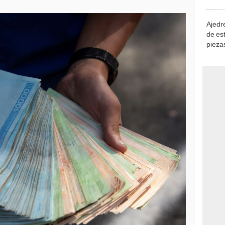
demue
Ajedre
de es
piezas
consi