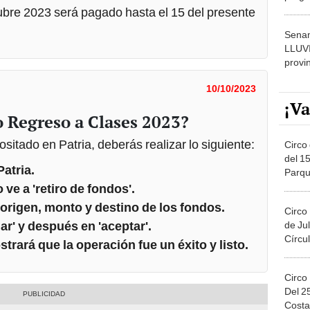
dónde
ubre 2023 será pagado hasta el 15 del presente
Senam
LLUV
provi
10/10/2023
¡Va
 Regreso a Clases 2023?
sitado en Patria, deberás realizar lo siguiente:
Circo 
del 15
Patria.
Parqu
Migue
 ve a 'retiro de fondos'.
origen, monto y destino de los fondos.
Circo
ar' y después en 'aceptar'.
de Jul
Círcul
strará que la operación fue un éxito y listo.
Circo
Del 2
Costa