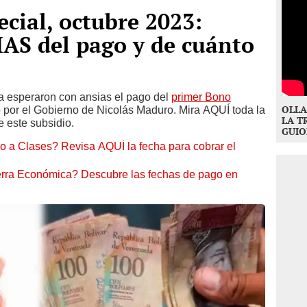
cial, octubre 2023:
S del pago y de cuánto
 esperaron con ansias el pago del
primer Bono
OLLA
o por el Gobierno de Nicolás Maduro. Mira AQUÍ toda la
LA T
e este subsidio.
GUIO
 a Clases? Revisa AQUÍ la fecha para cobrar el
erra Económica? Descubre las fechas de pago en