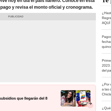
Te 
ive hoy en día el país llanero. Conoce en esta
 pago y revisa el monto oficial y cronograma.
¿Hast
Regre
AQUÍ 
subsid
Pagos
fecha
quinc
última
Prime
2023
del p
mont
¿Por 
a las 
Chicl
subsidios que llegarán del 8
¿Qué 