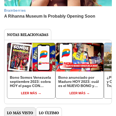
NOTAS RELACIONADAS
Bono Somos Venezuela
Bono anunciado por
¿Por 
septiembre 2023: cobra
Maduro HOY 2023: cuál
y Cix
HOY el pago CON
es el NUEVO BONO y
Truji
AUMENTO por Patria
cómo saber si lo recibiré
resp
LEER MÁS
LEER MÁS
LO MÁS VISTO
LO ÚLTIMO