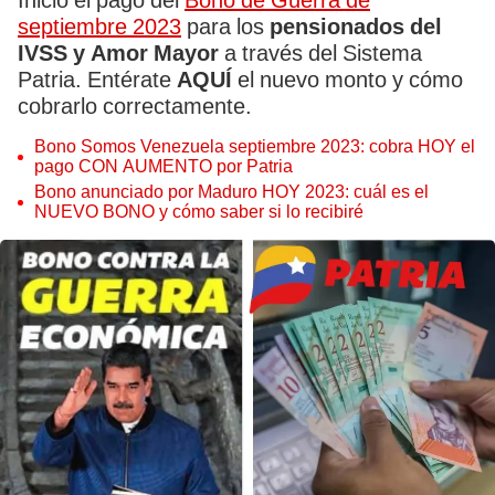
Inició el pago del
Bono de Guerra de
septiembre 2023
para los
pensionados del
IVSS y Amor Mayor
a través del Sistema
Patria. Entérate
AQUÍ
el nuevo monto y cómo
cobrarlo correctamente.
Bono Somos Venezuela septiembre 2023: cobra HOY el
pago CON AUMENTO por Patria
Bono anunciado por Maduro HOY 2023: cuál es el
NUEVO BONO y cómo saber si lo recibiré