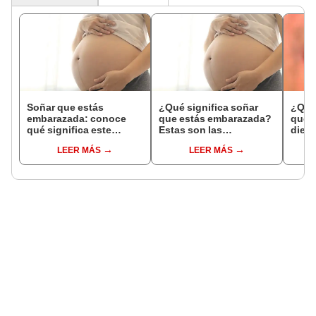
Soñar que estás
¿Qué significa soñar
¿Qué 
embarazada: conoce
que estás embarazada?
que s
qué significa este
Estas son las
dient
interesante sueño
interpretaciones más
pres
LEER MÁS
LEER MÁS
comunes