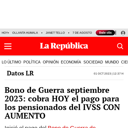
HOY
OLLANTA HUMALA
JANET TELLO
7 DE AGOSTO
TINKA RESULTADOS
LO ÚLTIMO
POLÍTICA
OPINIÓN
ECONOMÍA
SOCIEDAD
MUNDO
CIE
Datos LR
01 Oct 2023 | 12:37 h
Bono de Guerra septiembre
2023: cobra HOY el pago para
los pensionados del IVSS CON
AUMENTO