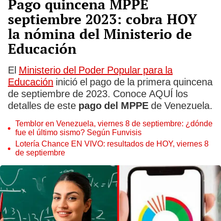
Pago quincena MPPE
septiembre 2023: cobra HOY
la nómina del Ministerio de
Educación
El
Ministerio del Poder Popular para la
Educación
inició el pago de la primera quincena
de septiembre de 2023. Conoce AQUÍ los
detalles de este
pago del MPPE
de Venezuela.
Temblor en Venezuela, viernes 8 de septiembre: ¿dónde
fue el último sismo? Según Funvisis
Lotería Chance EN VIVO: resultados de HOY, viernes 8
de septiembre