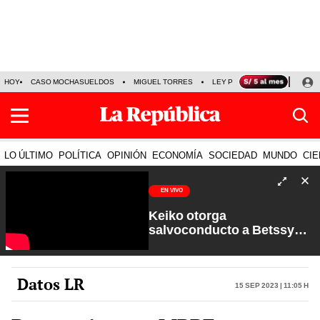
HOY
CASO MOCHASUELDOS
MIGUEL TORRES
LEY PULPÍN
PRECIO DEL
LO ÚLTIMO
POLÍTICA
OPINIÓN
ECONOMÍA
SOCIEDAD
MUNDO
CIE
EN VIVO
Keiko otorga
salvoconducto a Betssy
Chávez y renuevan
Petroperú | Sin Guion con
Rosa María Palacios
Datos LR
15 Sep 2023 | 11:05 h