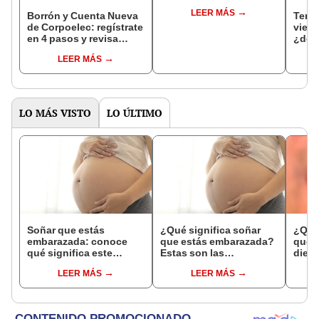
festividades en
LEER MÁS
Margarita EN LÍNEA
Borrón y Cuenta Nueva
Tembl
de Corpoelec: regístrate
viern
en 4 pasos y revisa
¿dónd
quiénes aplican a este
sism
LEER MÁS
beneficio
LO MÁS VISTO
LO ÚLTIMO
Soñar que estás
¿Qué significa soñar
¿Qué 
embarazada: conoce
que estás embarazada?
que s
qué significa este
Estas son las
dient
interesante sueño
interpretaciones más
pres
LEER MÁS
LEER MÁS
comunes