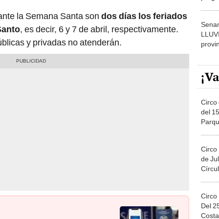
dónde
ante la Semana Santa son
dos días los feriados
Senam
Santo
, es decir, 6 y 7 de abril, respectivamente.
LLUV
úblicas y privadas no atenderán.
provi
¡Va
Circo 
del 15
Parqu
Migue
Circo
de Jul
Círcul
Circo
Del 2
Costa