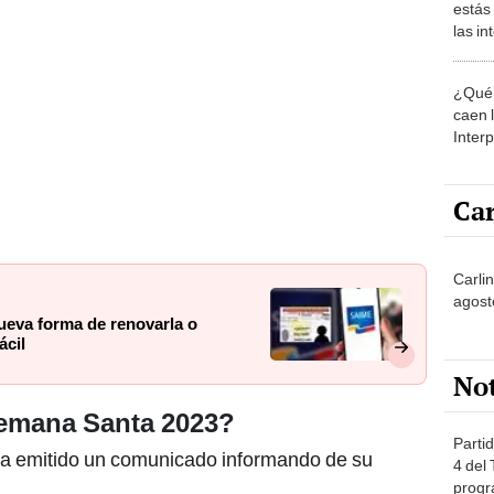
estás
las i
comu
¿Qué 
caen 
Inter
y pos
Car
Carlin
agost
ueva forma de renovarla o
ácil
No
Semana Santa 2023?
Partid
ha emitido un comunicado informando de su
4 del
progr