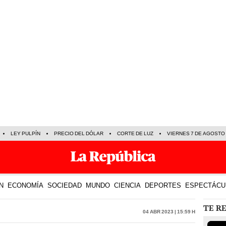
LEY PULPÍN
PRECIO DEL DÓLAR
CORTE DE LUZ
VIERNES 7 DE AGOSTO
N
ECONOMÍA
SOCIEDAD
MUNDO
CIENCIA
DEPORTES
ESPECTÁCU
TE R
04 Abr 2023 | 15:59 h