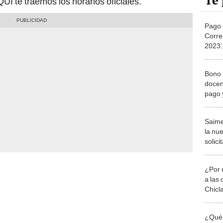
Te 
UÍ te traemos los horarios oficiales.
Pago 
Corre
2023:
5.000
Bono 
docen
pago 
Saime
la nu
solici
Guía f
¿Por 
a las 
Chicl
¿Qué 