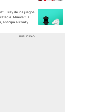
stra tu habilidad.
z: El rey de los juegos
trategia. Mueve tus
, anticipa al rival y
gue el jaque mate.