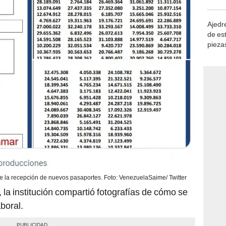
demue
Ajedre
de es
piezas
consi
de la recepción de nuevos pasaportes. Foto: VenezuelaSaime/ Twitter
 la institución compartió fotografías de cómo se
aboral.