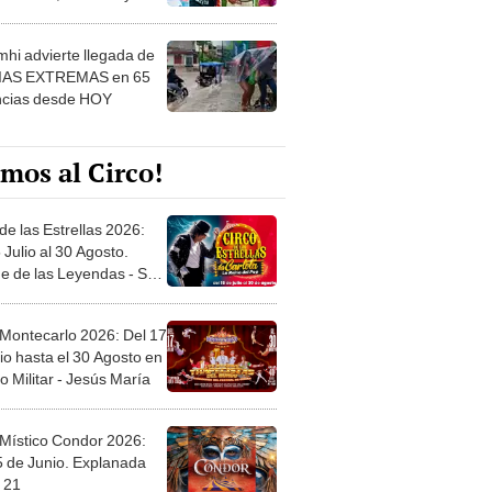
 ver
hi advierte llegada de
IAS EXTREMAS en 65
ncias desde HOY
mos al Circo!
de las Estrellas 2026:
 Julio al 30 Agosto.
e de las Leyendas - San
l
 Montecarlo 2026: Del 17
io hasta el 30 Agosto en
o Militar - Jesús María
 Místico Condor 2026:
5 de Junio. Explanada
 21