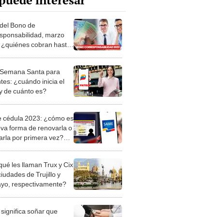
puede interesar
del Bono de
sponsabilidad, marzo
 ¿quiénes cobran hasta
 bolívares?
Semana Santa para
tes: ¿cuándo inicia el
y de cuánto es?
 cédula 2023: ¿cómo es
eva forma de renovarla o
tarla por primera vez?
ácil
qué les llaman Trux y Cix
ciudades de Trujillo y
ayo, respectivamente?
significa soñar que