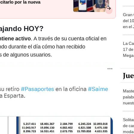
itarlo por la nueva
Gran 
del 10
en el
bajando HOY?
ntiene activo
. A través de su cuenta oficial en
La Ca
ando durante el día cómo han recibido
17 de 
s de algunos usuarios.
Mega 
Ju
Maste
palab
nuest
Solita
de ca
moda.