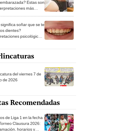
 embarazada? Estas son
nterpretaciones más
nes
significa soñar que se te
los dientes?
pretaciones psicológicas
ibles explicaciones
lincaturas
catura del viernes 7 de
o de 2026
tas Recomendadas
os de Liga 1 en la fecha
 Torneo Clausura 2026:
amación, horarios y