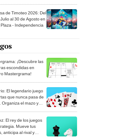
sa de Timoteo 2026: Del
Julio al 30 de Agosto en
Plaza - Independencia
egos
rgrama: ¡Descubre las
ras escondidas en
ro Mastergrama!
rio: El legendario juego
rtas que nunca pasa de
 Organiza el mazo y
stra tu habilidad.
z: El rey de los juegos
trategia. Mueve tus
, anticipa al rival y