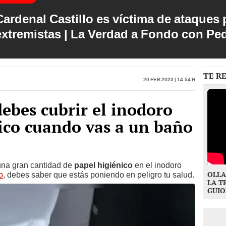
Cardenal Castillo es víctima de ataques 
extremistas | La Verdad a Fondo con Pe
TE R
20 Feb 2023 | 14:54 h
ebes cubrir el inodoro
ico cuando vas a un baño
una gran cantidad de
papel higiénico
en el inodoro
OLLA
o
, debes saber que estás poniendo en peligro tu salud.
LA T
GUIO