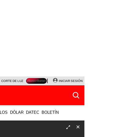
CORTE DE LUZ
VIERNES 7 DE AGOSTO
INICIAR SESIÓN
ALBERTO BENAVIDES
NALDY SALD
LOS
DÓLAR
DATEC
BOLETÍN