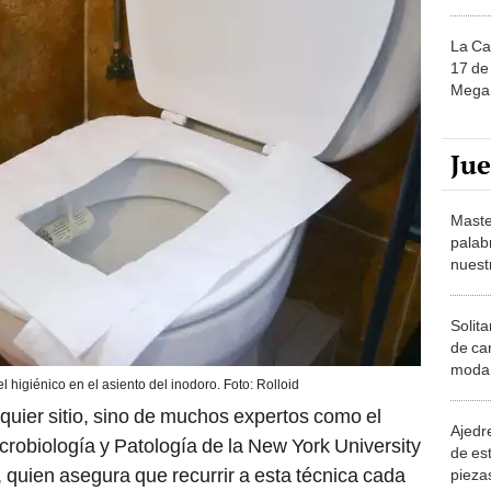
La Ca
17 de 
Mega 
Ju
Maste
palab
nuest
Solita
de ca
moda.
 higiénico en el asiento del inodoro. Foto: Rolloid
demue
lquier sitio, sino de muchos expertos como el
Ajedre
robiología y Patología de la New York University
de es
, quien asegura que recurrir a esta técnica cada
piezas