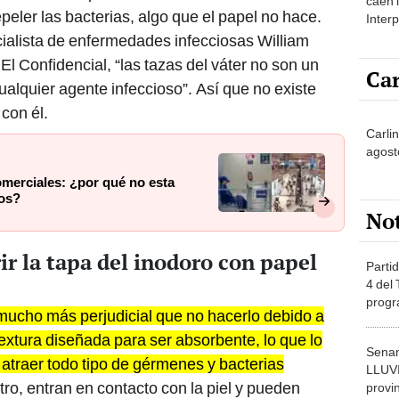
caen 
eler las bacterias, algo que el papel no hace.
Inter
y pos
alista de enfermedades infecciosas William
El Confidencial, “las tazas del váter no son un
Car
ualquier agente infeccioso”. Así que no existe
 con él.
Carlin
agost
omerciales: ¿por qué no esta
los?
No
ir la tapa del inodoro con papel
Partid
4 del
progr
 mucho más perjudicial que no hacerlo debido a
dónde
textura diseñada para ser absorbente, lo que lo
Senam
 atraer todo tipo de gérmenes y bacterias
LLUV
tro, entran en contacto con la piel y pueden
provi