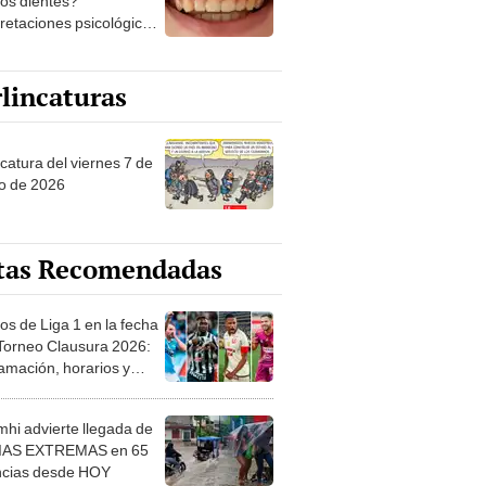
los dientes?
pretaciones psicológicas
ibles explicaciones
lincaturas
catura del viernes 7 de
o de 2026
tas Recomendadas
os de Liga 1 en la fecha
 Torneo Clausura 2026:
amación, horarios y
 ver
hi advierte llegada de
IAS EXTREMAS en 65
ncias desde HOY