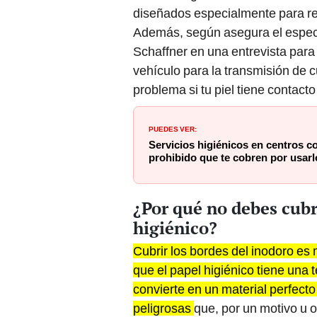
diseñados especialmente para rep
Además, según asegura el especi
Schaffner en una entrevista para 
vehículo para la transmisión de c
problema si tu piel tiene contacto
PUEDES VER:
Servicios higiénicos en centros c
prohibido que te cobren por usar
¿Por qué no debes cubr
higiénico?
Cubrir los bordes del inodoro es
que el papel higiénico tiene una 
convierte en un material perfecto
peligrosas
que, por un motivo u o