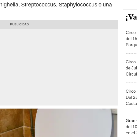
Shighella, Streptococcus, Staphylococcus o una
¡Va
Circo 
del 15
Parqu
Migue
Circo
de Jul
Círcul
Circo
Del 2
Costa
Gran 
del 10
en el