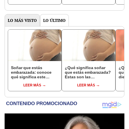
expl
LO MÁS VISTO
LO ÚLTIMO
Soñar que estás
¿Qué significa soñar
¿Qué 
embarazada: conoce
que estás embarazada?
que s
qué significa este
Estas son las
dient
interesante sueño
interpretaciones más
pres
LEER MÁS
LEER MÁS
comunes