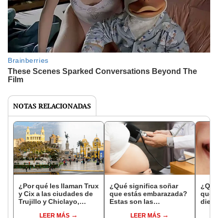
NOTAS RELACIONADAS
¿Por qué les llaman Trux
¿Qué significa soñar
¿Qué 
y Cix a las ciudades de
que estás embarazada?
que s
Trujillo y Chiclayo,
Estas son las
dien
respectivamente?
interpretaciones más
Inter
LEER MÁS
LEER MÁS
comunes
psico