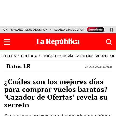
HOY
SINUANO RESULTADOS HOY
ALIANZA LIMA VS SPORT BOYS
JORGE MES
LO ÚLTIMO
POLÍTICA
OPINIÓN
ECONOMÍA
SOCIEDAD
MUNDO
CIE
Datos LR
24 Oct 2022 | 11:01 h
¿Cuáles son los mejores días
para comprar vuelos baratos?
‘Cazador de Ofertas’ revela su
secreto