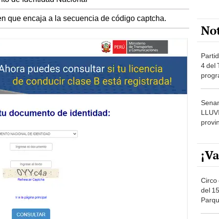
gen que encaja a la secuencia de código captcha.
No
Partid
4 del
progr
dónde
Senam
LLUV
provi
¡Va
Circo 
del 15
Parqu
Migue