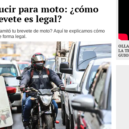
ducir para moto: ¿cómo
evete es legal?
ramitó tu brevete de moto? Aquí te explicamos cómo
e forma legal.
OLLA
LA T
GUIO