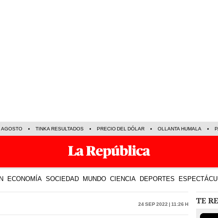
E AGOSTO
TINKA RESULTADOS
PRECIO DEL DÓLAR
OLLANTA HUMALA
P
N
ECONOMÍA
SOCIEDAD
MUNDO
CIENCIA
DEPORTES
ESPECTÁCU
TE R
24 Sep 2022 | 11:26 h