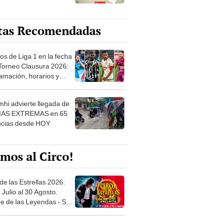
tas Recomendadas
os de Liga 1 en la fecha
 Torneo Clausura 2026:
amación, horarios y
 ver
hi advierte llegada de
IAS EXTREMAS en 65
ncias desde HOY
mos al Circo!
de las Estrellas 2026:
 Julio al 30 Agosto.
e de las Leyendas - San
l