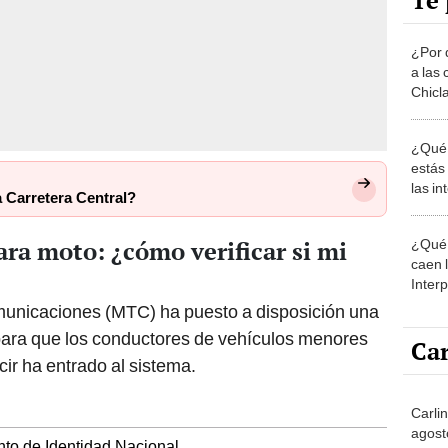
Te 
¿Por 
a las 
Chicl
¿Qué 
estás
las i
 Carretera Central?
comu
ara moto: ¿cómo verificar si mi
¿Qué 
caen 
Inter
y pos
omunicaciones (MTC) ha puesto a disposición una
 para que los conductores de vehículos menores
Car
cir ha entrado al sistema.
Carli
agost
to de Identidad Nacional