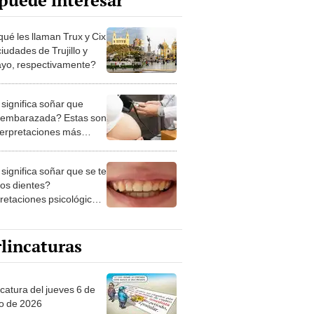
puede interesar
qué les llaman Trux y Cix
ciudades de Trujillo y
ayo, respectivamente?
significa soñar que
 embarazada? Estas son
nterpretaciones más
nes
significa soñar que se te
los dientes?
pretaciones psicológicas
ibles explicaciones
lincaturas
ncatura del jueves 6 de
o de 2026