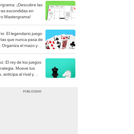
rgrama: ¡Descubre las
ras escondidas en
ro Mastergrama!
rio: El legendario juego
rtas que nunca pasa de
 Organiza el mazo y
stra tu habilidad.
z: El rey de los juegos
trategia. Mueve tus
, anticipa al rival y
gue el jaque mate.