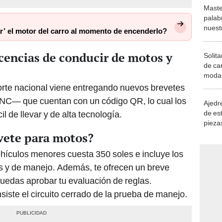
Maste
palab
nuest
r’ el motor del carro al momento de encenderlo?
cencias de conducir de motos y
Solita
de ca
moda.
demue
orte nacional viene entregando nuevos brevetes
NC— que cuentan con un código QR, lo cual los
Ajedre
de es
 de llevar y de alta tecnología.
piezas
consi
vete para motos?
hículos menores cuesta 350 soles e incluye los
s y de manejo. Además, te ofrecen un breve
uedas aprobar tu evaluación de reglas.
iste el circuito cerrado de la prueba de manejo.