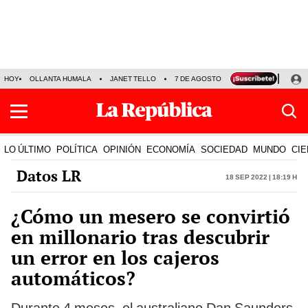
HOY
OLLANTA HUMALA
JANET TELLO
7 DE AGOSTO
TINKA RESULTADOS
LO ÚLTIMO
POLÍTICA
OPINIÓN
ECONOMÍA
SOCIEDAD
MUNDO
CIE
Datos LR
18 Sep 2022 | 18:19 h
¿Cómo un mesero se convirtió
en millonario tras descubrir
un error en los cajeros
automáticos?