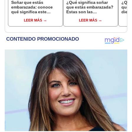
Soñar que estás
¿Qué significa soñar
¿Qué 
embarazada: conoce
que estás embarazada?
que s
qué significa este
Estas son las
dient
interesante sueño
interpretaciones más
pres
LEER MÁS
LEER MÁS
comunes