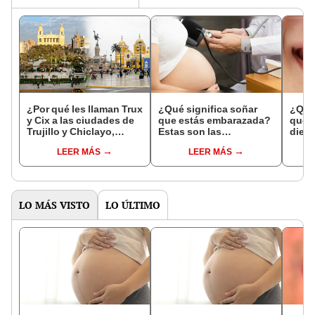
¿Por qué les llaman Trux
¿Qué significa soñar
¿Qué 
y Cix a las ciudades de
que estás embarazada?
que s
Trujillo y Chiclayo,
Estas son las
dien
respectivamente?
interpretaciones más
Inter
LEER MÁS
LEER MÁS
comunes
psico
expl
LO MÁS VISTO
LO ÚLTIMO