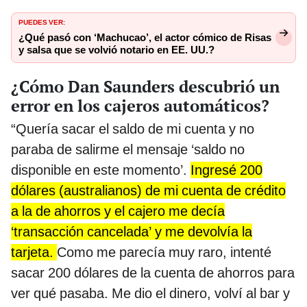
PUEDES VER:
¿Qué pasó con ‘Machucao’, el actor cómico de Risas
y salsa que se volvió notario en EE. UU.?
¿Cómo Dan Saunders descubrió un
error en los cajeros automáticos?
“Quería sacar el saldo de mi cuenta y no
paraba de salirme el mensaje ‘saldo no
disponible en este momento’.
Ingresé 200
dólares (australianos) de mi cuenta de crédito
a la de ahorros y el cajero me decía
‘transacción cancelada’ y me devolvía la
tarjeta.
Como me parecía muy raro, intenté
sacar 200 dólares de la cuenta de ahorros para
ver qué pasaba. Me dio el dinero, volví al bar y