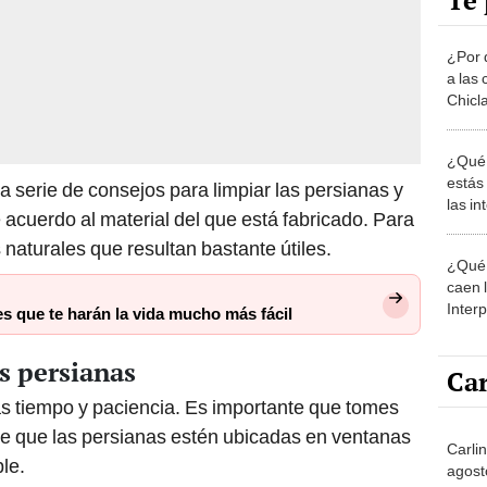
Te 
¿Por 
a las 
Chicl
¿Qué 
estás
a serie de consejos para limpiar las persianas y
las i
 acuerdo al material del que está fabricado. Para
comu
naturales que resultan bastante útiles.
¿Qué 
caen 
Inter
es que te harán la vida mucho más fácil
y pos
as persianas
Car
ás tiempo y paciencia. Es importante que tomes
e que las persianas estén ubicadas en ventanas
Carli
le.
agost