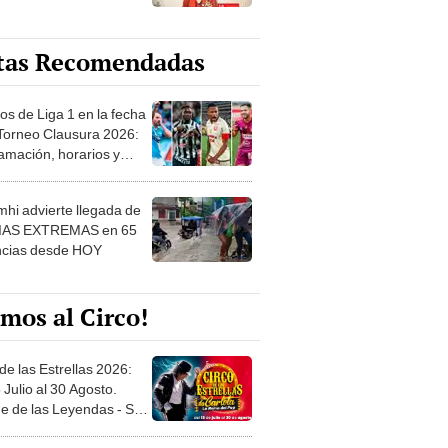
tas Recomendadas
os de Liga 1 en la fecha
 Torneo Clausura 2026:
amación, horarios y
 ver
hi advierte llegada de
IAS EXTREMAS en 65
ncias desde HOY
mos al Circo!
de las Estrellas 2026:
 Julio al 30 Agosto.
e de las Leyendas - San
l