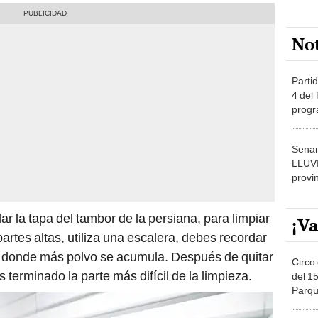
No
Partid
4 del
progr
dónde
Senam
LLUV
provi
ar la tapa del tambor de la persiana, para limpiar
¡Va
artes altas, utiliza una escalera, debes recordar
n donde más polvo se acumula. Después de quitar
Circo 
 terminado la parte más difícil de la limpieza.
del 15
Parqu
Migue