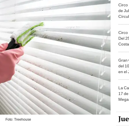
Circo
de Jul
Círcul
Circo
Del 2
Costa
Gran 
del 10
en el
La Ca
17 de 
Mega 
Ju
Foto: Treehouse