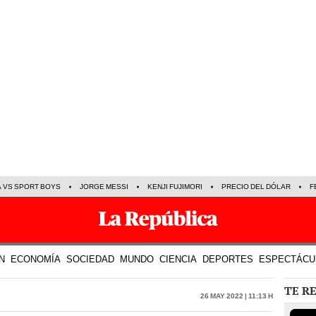
A VS SPORT BOYS
JORGE MESSI
KENJI FUJIMORI
PRECIO DEL DÓLAR
F
N
ECONOMÍA
SOCIEDAD
MUNDO
CIENCIA
DEPORTES
ESPECTÁCU
TE R
26 May 2022 | 11:13 h