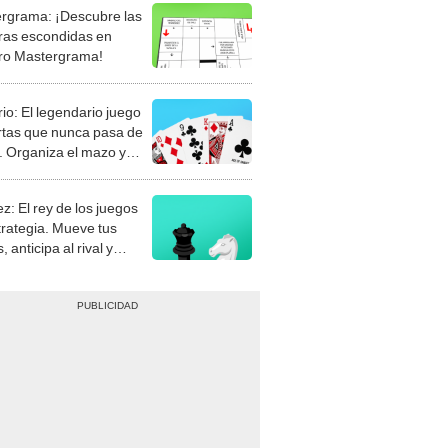
rgrama: ¡Descubre las
ras escondidas en
ro Mastergrama!
rio: El legendario juego
rtas que nunca pasa de
 Organiza el mazo y
stra tu habilidad.
z: El rey de los juegos
trategia. Mueve tus
, anticipa al rival y
gue el jaque mate.