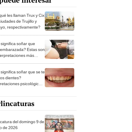
puede interesar
qué les llaman Trux y Cix
ciudades de Trujillo y
ayo, respectivamente?
significa soñar que
 embarazada? Estas son
nterpretaciones más
nes
significa soñar que se te
los dientes?
pretaciones psicológicas
ibles explicaciones
lincaturas
ncatura del domingo 9 de
o de 2026