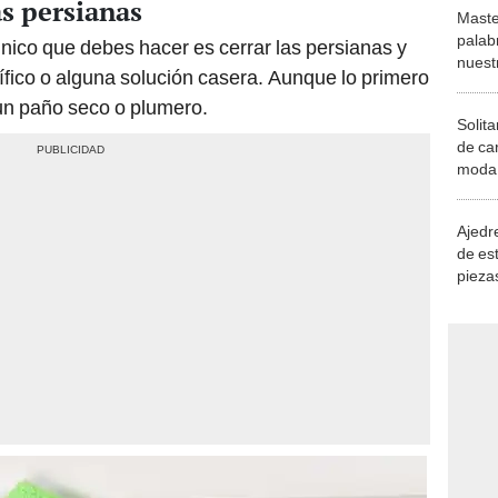
as persianas
Maste
palab
 único que debes hacer es cerrar las persianas y
nuest
ífico o alguna solución casera. Aunque lo primero
 un paño seco o plumero.
Solita
de ca
moda.
demue
Ajedre
de es
piezas
consi