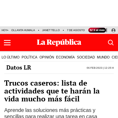
HOY
OLLANTA HUMALA
JANET TELLO
7 DE AGOSTO
TINKA RESULTADOS
LO ÚLTIMO
POLÍTICA
OPINIÓN
ECONOMÍA
SOCIEDAD
MUNDO
CIE
Datos LR
06 Feb 2023 | 12:25 h
Trucos caseros: lista de
actividades que te harán la
vida mucho más fácil
Aprende las soluciones más prácticas y
sencillas para realizar una tarea en casa