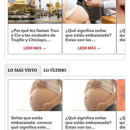
¿Por qué les llaman Trux
¿Qué significa soñar
¿Qué 
y Cix a las ciudades de
que estás embarazada?
que s
Trujillo y Chiclayo,
Estas son las
dien
respectivamente?
interpretaciones más
Inter
LEER MÁS
LEER MÁS
comunes
psico
expl
LO MÁS VISTO
LO ÚLTIMO
Soñar que estás
¿Qué significa soñar
¿Qué 
embarazada: conoce
que estás embarazada?
que s
qué significa este
Estas son las
dient