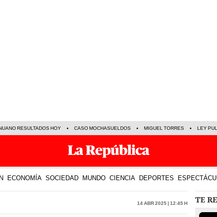
NUANO RESULTADOS HOY
CASO MOCHASUELDOS
MIGUEL TORRES
LEY PU
N
ECONOMÍA
SOCIEDAD
MUNDO
CIENCIA
DEPORTES
ESPECTÁCU
TE R
14 Abr 2025 | 12:45 h