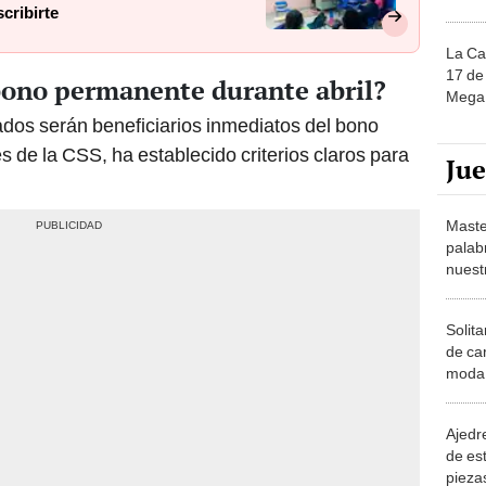
cribirte
La Ca
17 de 
 bono permanente durante abril?
Mega 
ados serán beneficiarios inmediatos del bono
 de la CSS, ha establecido criterios claros para
Ju
Maste
palab
nuest
Solita
de ca
moda.
demue
Ajedre
de es
piezas