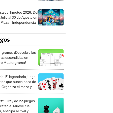
sa de Timoteo 2026: Del
Julio al 30 de Agosto en
Plaza - Independencia
egos
rgrama: ¡Descubre las
ras escondidas en
ro Mastergrama!
rio: El legendario juego
rtas que nunca pasa de
 Organiza el mazo y
stra tu habilidad.
z: El rey de los juegos
trategia. Mueve tus
, anticipa al rival y