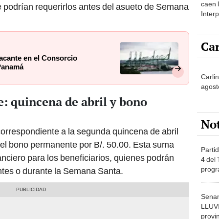
caen 
 podrían requerirlos antes del asueto de Semana
Inter
y pos
Car
acante en el Consorcio
 Panamá
Carli
agost
: quincena de abril y bono
No
rrespondiente a la segunda quincena de abril
del bono permanente por B/. 50.00. Esta suma
Partid
nanciero para los beneficiarios, quienes podrán
4 del
progr
antes o durante la Semana Santa.
dónde
Senam
LLUV
provi