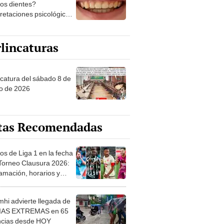
los dientes?
pretaciones psicológicas
ibles explicaciones
lincaturas
ncatura del sábado 8 de
o de 2026
tas Recomendadas
os de Liga 1 en la fecha
 Torneo Clausura 2026:
amación, horarios y
 ver
hi advierte llegada de
IAS EXTREMAS en 65
ncias desde HOY