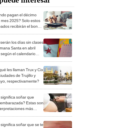
puede interesar
do pagan el décimo
r mes 2025? Solo estos
ados recibirán el bono
namá: así se calcula y
 son las fechas
serán los días sin clases
mana Santa en abril
 según el calendario
lar de MEDUCA, Panamá
qué les llaman Trux y Cix
ciudades de Trujillo y
ayo, respectivamente?
significa soñar que
 embarazada? Estas son
nterpretaciones más
nes
significa soñar que se te