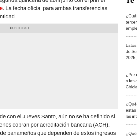
Te 
e
. La fecha oficial para ambas transferencias
ntidad.
¿Cuán
terce
emple
en Pa
estas
Estos 
de Se
2025,
esco
¿Por 
a las 
Chicl
¿Qué 
estás
ide con el Jueves Santo, aún no se ha definido si
las i
comu
ienes cobran por acreditación bancaria (ACH).
es de panameños que dependen de estos ingresos
¿Qué 