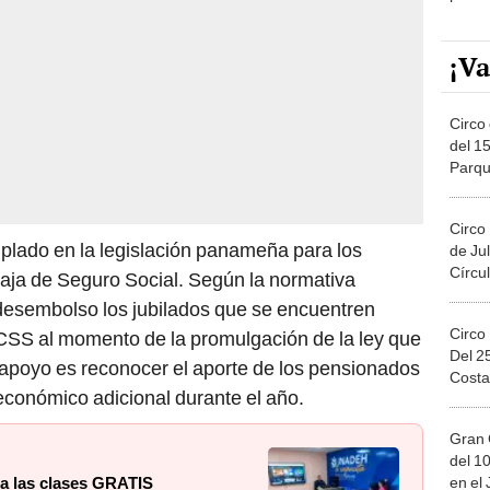
¡Va
Circo 
del 15
Parqu
Migue
Circo
lado en la legislación panameña para los
de Jul
Círcul
Caja de Seguro Social. Según la normativa
 desembolso los jubilados que se encuentren
Circo
 la CSS al momento de la promulgación de la ley que
Del 2
e apoyo es reconocer el aporte de los pensionados
Costa
 económico adicional durante el año.
Gran 
del 10
en el
sa las clases GRATIS