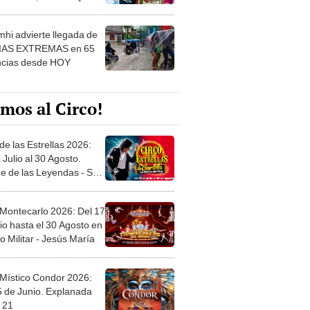
 ver
hi advierte llegada de
IAS EXTREMAS en 65
ncias desde HOY
mos al Circo!
de las Estrellas 2026:
 Julio al 30 Agosto.
e de las Leyendas - San
l
 Montecarlo 2026: Del 17
io hasta el 30 Agosto en
o Militar - Jesús María
 Místico Condor 2026:
5 de Junio. Explanada
 21