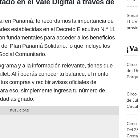
do en el Vale Digital a través de
dónde
Senam
ital en Panamá, te recordamos la importancia de
LLUV
provi
ades establecidas en el Decreto Ejecutivo N.° 11
on fundamentales para acceder a los beneficios
e del Plan Panamá Solidario, lo que incluye los
¡Va
Social Comunitario.
Circo 
ograma y a la información relevante, tienes que
del 15
allet. Allí podrás conocer tu balance, el monto
Parqu
tus compras y recibir avisos oficiales de
Migue
. Para eso, simplemente ingresa tu número de
Circo
idad asignado.
de Jul
Círcul
Circo
Del 2
Costa