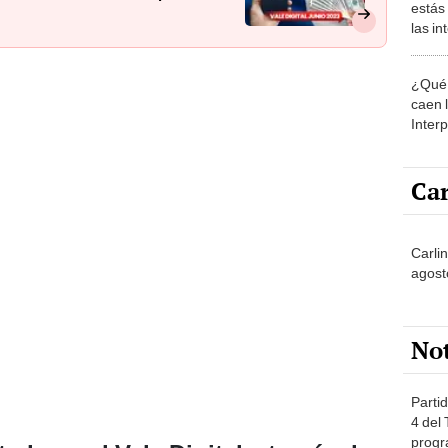
estás
las i
comu
¿Qué 
caen 
Inter
y pos
Car
Carli
agost
No
Partid
4 del
progr