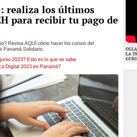
: realiza los últimos
H para recibir tu pago de
lio? Revisa AQUÍ cómo hacer los cursos del
OLLA
e Panamá Solidario.
LA T
GUIO
junio 2023? Esto es lo que se sabe
eca Digital 2023 en Panamá?