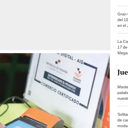
Gran 
del 10
en el
La Ca
17 de 
Mega 
Ju
Maste
palab
nuest
Solita
de ca
moda.