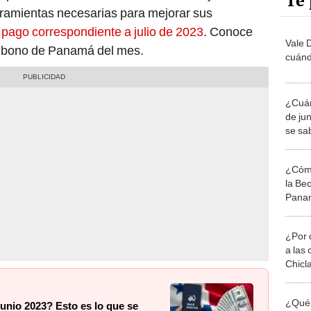
Te 
erramientas necesarias para mejorar sus
 pago correspondiente a julio de 2023
. Conoce
Vale 
el bono de Panamá del mes.
cuánd
¿Cuán
de ju
se sa
¿Cómo
la Be
Pana
¿Por 
a las 
Chicl
¿Qué 
junio 2023? Esto es lo que se