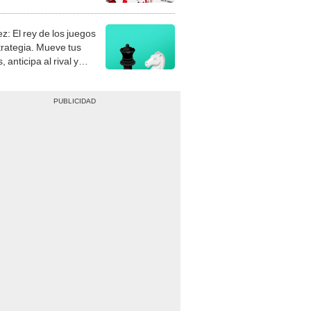
stra tu habilidad.
z: El rey de los juegos
trategia. Mueve tus
, anticipa al rival y
gue el jaque mate.