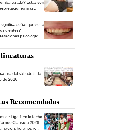
 embarazada? Estas son
nterpretaciones más
nes
significa soñar que se te
los dientes?
pretaciones psicológicas
ibles explicaciones
lincaturas
ncatura del sábado 8 de
o de 2026
tas Recomendadas
os de Liga 1 en la fecha
 Torneo Clausura 2026:
amación, horarios y