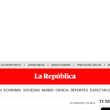
A VS SPORT BOYS
JORGE MESSI
KENJI FUJIMORI
PRECIO DEL DÓLAR
F
N
ECONOMÍA
SOCIEDAD
MUNDO
CIENCIA
DEPORTES
ESPECTÁCU
TE R
29 Jun 2023 | 16:46 h