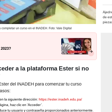
demue
Ajedre
de es
piezas
consi
s completar un curso en el INADEH. Foto: Vale Digital
l 2023?
eder a la plataforma Ester si no
?
a Ester del INADEH para comenzar tu curso
pasos:
en la siguiente dirección:
https://ester.inadeh.edu.pa/
gina, haz clic en ‘Acceder’.
troduce tu usuario y contraseña proporcionados anteriormente.