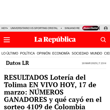
HOY
UNIVERSITARIO VS SPORTING CRISTAL
SINUANO RESULTADOS HOY
CA
LO ÚLTIMO
POLÍTICA
OPINIÓN
ECONOMÍA
SOCIEDAD
MUNDO
CIE
Datos LR
18 Mar 2025 | 7:15 h
RESULTADOS Lotería del
Tolima EN VIVO HOY, 17 de
marzo: NÚMEROS
GANADORES y qué cayó en el
sorteo 4109 de Colombia