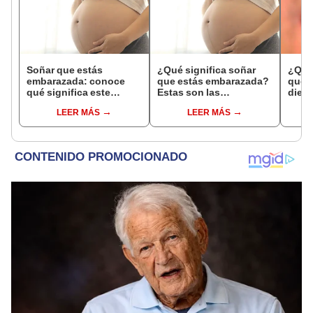
Soñar que estás
¿Qué significa soñar
¿Qué 
embarazada: conoce
que estás embarazada?
que s
qué significa este
Estas son las
dient
interesante sueño
interpretaciones más
pres
LEER MÁS
LEER MÁS
comunes