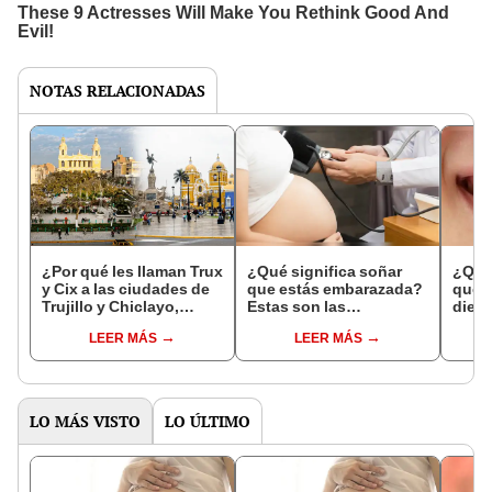
NOTAS RELACIONADAS
¿Por qué les llaman Trux
¿Qué significa soñar
¿Qué 
y Cix a las ciudades de
que estás embarazada?
que s
Trujillo y Chiclayo,
Estas son las
dien
respectivamente?
interpretaciones más
Inter
LEER MÁS
LEER MÁS
comunes
psico
expl
LO MÁS VISTO
LO ÚLTIMO