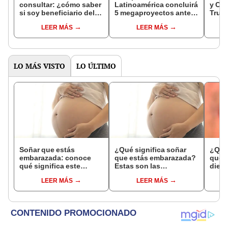
consultar: ¿cómo saber
Latinoamérica concluirá
y Cix
si soy beneficiario del
5 megaproyectos antes
Truji
pago de diciembre?
que acabe 2024: hará
resp
LEER MÁS
LEER MÁS
una inversión de $64,5
billones para lograrlo
LO MÁS VISTO
LO ÚLTIMO
Soñar que estás
¿Qué significa soñar
¿Qué 
embarazada: conoce
que estás embarazada?
que s
qué significa este
Estas son las
dient
interesante sueño
interpretaciones más
pres
LEER MÁS
LEER MÁS
comunes