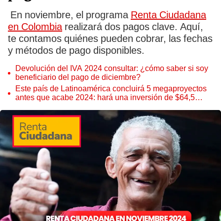
En noviembre, el programa
Renta Ciudadana
en Colombia
realizará dos pagos clave. Aquí,
te contamos quiénes pueden cobrar, las fechas
y métodos de pago disponibles.
Devolución del IVA 2024 consultar: ¿cómo saber si soy
beneficiario del pago de diciembre?
Este país de Latinoamérica concluirá 5 megaproyectos
antes que acabe 2024: hará una inversión de $64,5
billones para lograrlo