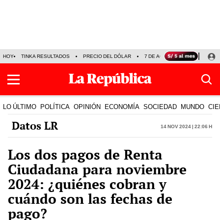
HOY
TINKA RESULTADOS
PRECIO DEL DÓLAR
7 DE AGOSTO
OLLANTA H
LO ÚLTIMO
POLÍTICA
OPINIÓN
ECONOMÍA
SOCIEDAD
MUNDO
CIE
Datos LR
14 Nov 2024 | 22:06 h
Los dos pagos de Renta
Ciudadana para noviembre
2024: ¿quiénes cobran y
cuándo son las fechas de
pago?