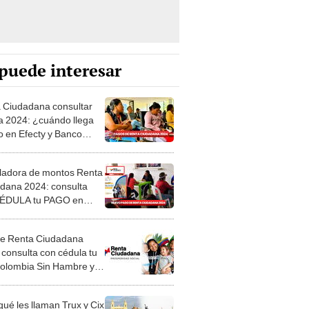
puede interesar
 Ciudadana consultar
a 2024: ¿cuándo llega
ro en Efecty y Banco
io? Conoce si cobras el
io de los ciclos 3 y 4
ladora de montos Renta
dana 2024: consulta
CÉDULA tu PAGO en
 Agrario, Efecty y
Giros
de Renta Ciudadana
 consulta con cédula tu
Colombia Sin Hambre y
ladora de montos
lizados
qué les llaman Trux y Cix
ciudades de Trujillo y
ayo, respectivamente?
significa soñar que