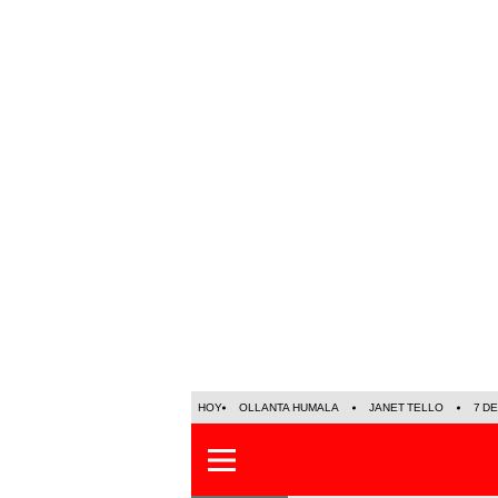
HOY
OLLANTA HUMALA
JANET TELLO
7 D
LO ÚLTIMO
POLÍTICA
OPINIÓ
Datos LR