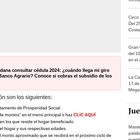
Gran 
del 10
en el
dana consultar cédula 2024: ¿cuándo llega mi giro
Banco Agrario? Conoce si cobras el subsidio de los
La Ca
17 de 
Mega 
ón son los siguientes:
tamento de Prosperidad Social.
Ju
 de montos" en el menú principal o haz
CLIC AQUÍ
en los que reside el hogar beneficiado.
Maste
el hogar y sus respectivas edades.
palab
l monto aproximado que se recibirá en el próximo ciclo de
nuest
 el pago de Renta Ciudadana a
Solita
de ca
io?
moda.