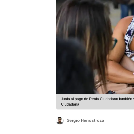
Junto al pago de Renta Ciudadana también s
Ciudadana
Sergio Henostroza
El programa
Renta Ciudadana
,
Departamento de Prosperidad Soc
Colombia
en situación de pobre