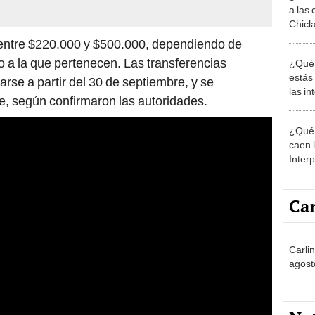
estás
se a partir del 30 de septiembre, y se
las i
e, según confirmaron las autoridades.
comu
¿Qué 
caen 
Inter
y pos
Car
Carli
agost
No
Partid
4 del
progr