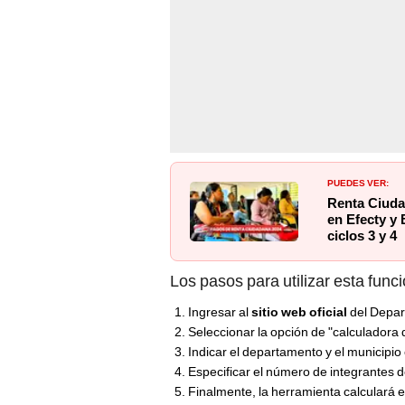
PUEDES VER:
Renta Ciuda
en Efecty y 
ciclos 3 y 4
Los pasos para utilizar esta funci
Ingresar al
sitio web oficial
del Depar
Seleccionar la opción de "calculadora
Indicar el departamento y el municipio 
Especificar el número de integrantes d
Finalmente, la herramienta calculará e
pagos.
¿Desde cuándo empezó
través del Banco Agrar