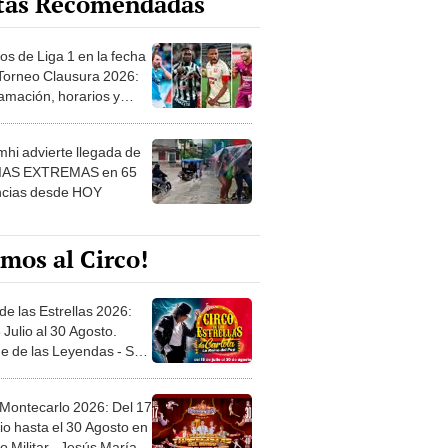
 ver
hi advierte llegada de
IAS EXTREMAS en 65
ncias desde HOY
mos al Circo!
de las Estrellas 2026:
 Julio al 30 Agosto.
e de las Leyendas - San
l
 Montecarlo 2026: Del 17
io hasta el 30 Agosto en
o Militar - Jesús María
 Místico Condor 2026:
5 de Junio. Explanada
 21