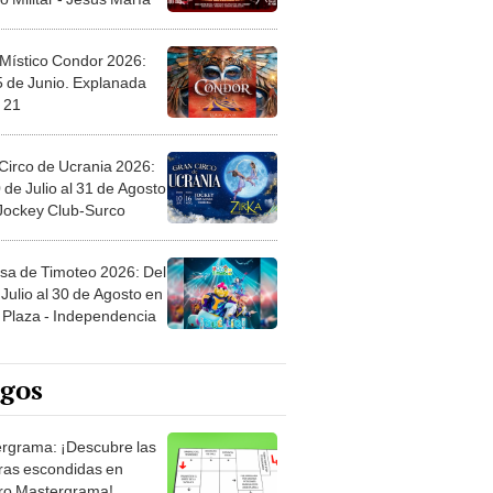
Circo de Ucrania 2026:
 de Julio al 31 de Agosto
 Jockey Club-Surco
sa de Timoteo 2026: Del
Julio al 30 de Agosto en
Plaza - Independencia
egos
rgrama: ¡Descubre las
ras escondidas en
ro Mastergrama!
rio: El legendario juego
rtas que nunca pasa de
 Organiza el mazo y