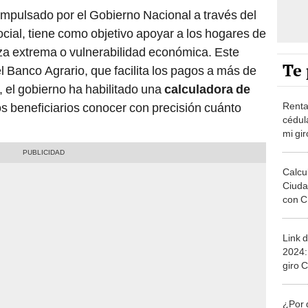
Te 
l Banco Agrario, que facilita los pagos a más de
, el gobierno ha habilitado una
calculadora de
Renta
os beneficiarios conocer con precisión cuánto
cédul
mi gi
Agrar
subsid
Calcu
Ciuda
con 
Banco
Super
Link 
2024:
giro 
calcu
actua
¿Por 
a las 
Chicl
r entre $220.000 y $500.000, dependiendo de
o a la que pertenecen. Las transferencias
¿Qué 