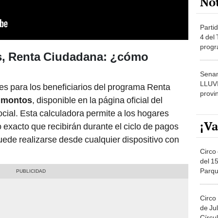
s, Renta Ciudadana: ¿cómo
dónde
Senam
LLUV
es para los beneficiarios del programa Renta
provi
e montos
, disponible en la página oficial del
ial. Esta calculadora permite a los hogares
¡Va
exacto que recibirán durante el ciclo de pagos
puede realizarse desde cualquier dispositivo con
Circo 
del 15
Parqu
Migue
Circo
de Jul
Círcul
Circo
Del 2
Costa