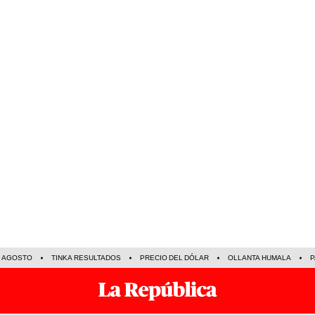
E AGOSTO
TINKA RESULTADOS
PRECIO DEL DÓLAR
OLLANTA HUMALA
P
N
ECONOMÍA
SOCIEDAD
MUNDO
CIENCIA
DEPORTES
ESPECTÁCU
TE R
21 Oct 2024 | 12:07 h