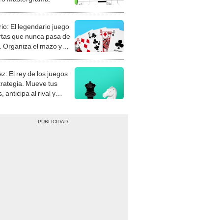
stra tu habilidad.
z: El rey de los juegos
trategia. Mueve tus
, anticipa al rival y
gue el jaque mate.