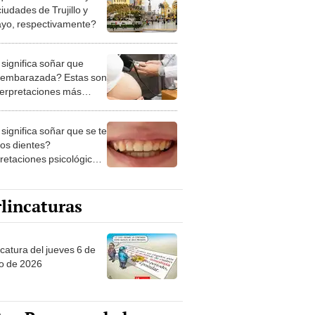
 embarazada? Estas son
nterpretaciones más
nes
significa soñar que se te
los dientes?
pretaciones psicológicas
ibles explicaciones
lincaturas
ncatura del jueves 6 de
o de 2026
tas Recomendadas
os de Liga 1 en la fecha
 Torneo Clausura 2026:
amación, horarios y